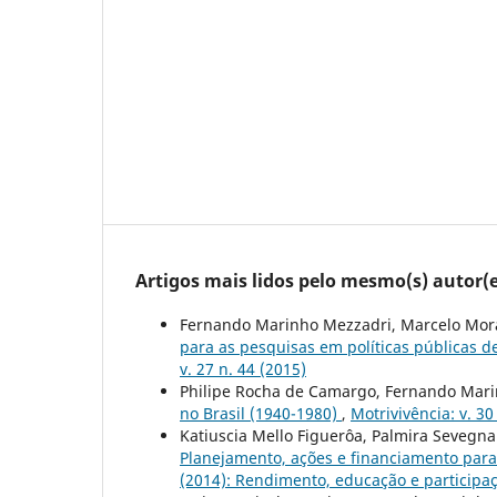
Artigos mais lidos pelo mesmo(s) autor(e
Fernando Marinho Mezzadri, Marcelo Morae
para as pesquisas em políticas públicas 
v. 27 n. 44 (2015)
Philipe Rocha de Camargo, Fernando Mar
no Brasil (1940-1980)
,
Motrivivência: v. 30
Katiuscia Mello Figuerôa, Palmira Sevegn
Planejamento, ações e financiamento pa
(2014): Rendimento, educação e participaç