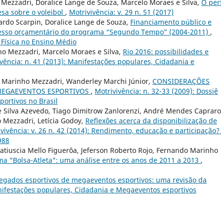
 Mezzadri, Doralice Lange de Souza, Marcelo Moraes e Silva,
O perf
sa sobre o voleibol
,
Motrivivência: v. 29 n. 51 (2017)
ardo Scarpin, Doralice Lange de Souza,
Financiamento público e
ocesso orçamentário do programa “Segundo Tempo” (2004-2011)
,
o Física no Ensino Médio
ho Mezzadri, Marcelo Moraes e Silva,
Rio 2016: possibilidades e
vência: n. 41 (2013): Manifestações populares, Cidadania e
 Marinho Mezzadri, Wanderley Marchi Júnior,
CONSIDERAÇÕES
 MEGAEVENTOS ESPORTIVOS
,
Motrivivência: n. 32-33 (2009): Dossiê
ortivos no Brasil
e Silva Azevedo, Tiago Dimitrow Zanlorenzi, André Mendes Capraro
 Mezzadri, Letícia Godoy,
Reflexões acerca da disponibilização de
vivência: v. 26 n. 42 (2014): Rendimento, educação e participação?
988
Katiuscia Mello Figuerôa, Jeferson Roberto Rojo, Fernando Marinho
 "Bolsa-Atleta": uma análise entre os anos de 2011 a 2013
,
egados esportivos de megaeventos esportivos: uma revisão da
anifestações populares, Cidadania e Megaeventos esportivos