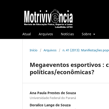
Atual
Arquivos
Notícias
Sobre
Início
/
Arquivos
/
n. 41 (2013): Manifestações po
Megaeventos esportivos : 
políticas/econômicas?
Ana Paula Prestes de Souza
Universidade Federal do Paraná
Doralice Lange de Souza