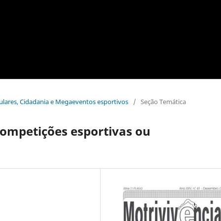
pulares, Cidadania e Megaeventos esportivos
/
Seção Temática
competições esportivas ou