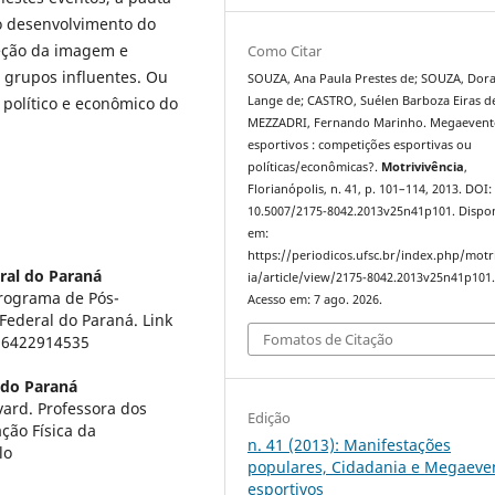
o desenvolvimento do
jeção da imagem e
Como Citar
 grupos influentes. Ou
SOUZA, Ana Paula Prestes de; SOUZA, Dora
 político e econômico do
Lange de; CASTRO, Suélen Barboza Eiras d
MEZZADRI, Fernando Marinho. Megaevent
esportivos : competições esportivas ou
políticas/econômicas?.
Motrivivência
,
Florianópolis, n. 41, p. 101–114, 2013. DOI:
10.5007/2175-8042.2013v25n41p101. Dispon
em:
https://periodicos.ufsc.br/index.php/motr
ral do Paraná
ia/article/view/2175-8042.2013v25n41p101
rograma de Pós-
Acesso em: 7 ago. 2026.
Federal do Paraná. Link
Fomatos de Citação
096422914535
 do Paraná
ard. Professora dos
Edição
ção Física da
n. 41 (2013): Manifestações
lo
populares, Cidadania e Megaeve
esportivos