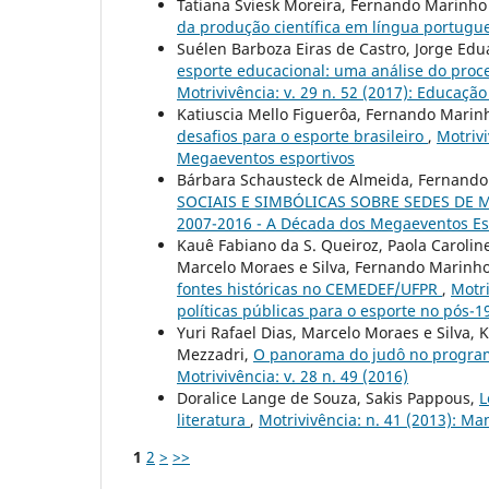
Tatiana Sviesk Moreira, Fernando Marinho
da produção científica em língua portugue
Suélen Barboza Eiras de Castro, Jorge Edu
esporte educacional: uma análise do pr
Motrivivência: v. 29 n. 52 (2017): Educaçã
Katiuscia Mello Figuerôa, Fernando Marin
desafios para o esporte brasileiro
,
Motrivi
Megaeventos esportivos
Bárbara Schausteck de Almeida, Fernando
SOCIAIS E SIMBÓLICAS SOBRE SEDES DE
2007-2016 - A Década dos Megaeventos Esp
Kauê Fabiano da S. Queiroz, Paola Carolin
Marcelo Moraes e Silva, Fernando Marinho
fontes históricas no CEMEDEF/UFPR
,
Motri
políticas públicas para o esporte no pós-1
Yuri Rafael Dias, Marcelo Moraes e Silva, 
Mezzadri,
O panorama do judô no programa
Motrivivência: v. 28 n. 49 (2016)
Doralice Lange de Souza, Sakis Pappous,
L
literatura
,
Motrivivência: n. 41 (2013): M
1
2
>
>>