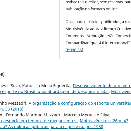
revista tais direitos, sem reservas, par
publicação no formato on line.
Obs.: para os textos publicados, a rev
Motrivivência adota a licença Creativ
Commons “Atribuição - Não Comercia
Compartilhar Igual 4.0 Internacional” 
BY-NC-SA
).
s)
s e Silva, Katiuscia Mello Figuerôa,
Desenvolvimento de um mét
de esporte no Brasil: uma abordagem de pesquisa mista
,
Motrivivên
inho Mezzadri,
A organização e configuração do esporte universitá
 n. 53 (2018)
ani, Fernando Marinho Mezzadri, Marcelo Moraes e Silva,
ra o esporte em tempos de megaeventos
,
Motrivivência: v. 26 n. 42
ão? As políticas públicas para o esporte no pós-1988