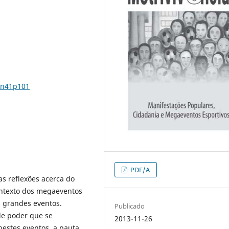
5n41p101
PDF/A
as reflexões acerca do
ontexto dos megaeventos
s grandes eventos.
Publicado
de poder que se
2013-11-26
nestes eventos, a pauta