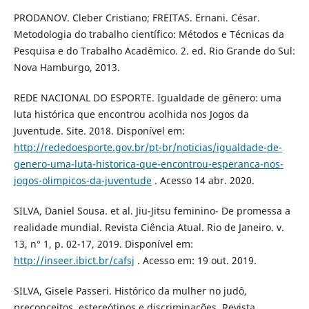
PRODANOV. Cleber Cristiano; FREITAS. Ernani. César.
Metodologia do trabalho científico: Métodos e Técnicas da
Pesquisa e do Trabalho Acadêmico. 2. ed. Rio Grande do Sul:
Nova Hamburgo, 2013.
REDE NACIONAL DO ESPORTE. Igualdade de gênero: uma
luta histórica que encontrou acolhida nos Jogos da
Juventude. Site. 2018. Disponível em:
http://rededoesporte.gov.br/pt-br/noticias/igualdade-de-
genero-uma-luta-historica-que-encontrou-esperanca-nos-
jogos-olimpicos-da-juventude
. Acesso 14 abr. 2020.
SILVA, Daniel Sousa. et al. Jiu-Jitsu feminino- De promessa a
realidade mundial. Revista Ciência Atual. Rio de Janeiro. v.
13, n° 1, p. 02-17, 2019. Disponível em:
http://inseer.ibict.br/cafsj
. Acesso em: 19 out. 2019.
SILVA, Gisele Passeri. Histórico da mulher no judô,
preconceitos, estereótipos e discriminações. Revista