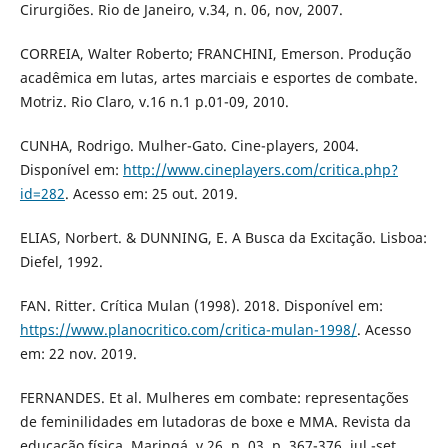
Cirurgiões. Rio de Janeiro, v.34, n. 06, nov, 2007.
CORREIA, Walter Roberto; FRANCHINI, Emerson. Produção
acadêmica em lutas, artes marciais e esportes de combate.
Motriz. Rio Claro, v.16 n.1 p.01-09, 2010.
CUNHA, Rodrigo. Mulher-Gato. Cine-players, 2004.
Disponível em:
http://www.cineplayers.com/critica.php?
id=282
. Acesso em: 25 out. 2019.
ELIAS, Norbert. & DUNNING, E. A Busca da Excitação. Lisboa:
Diefel, 1992.
FAN. Ritter. Crítica Mulan (1998). 2018. Disponível em:
https://www.planocritico.com/critica-mulan-1998/
. Acesso
em: 22 nov. 2019.
FERNANDES. Et al. Mulheres em combate: representações
de feminilidades em lutadoras de boxe e MMA. Revista da
educação física. Maringá, v.26, n. 03, p. 367-376, jul.-set.