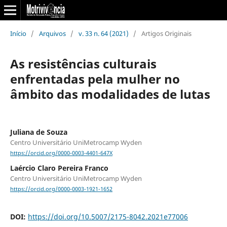
Início
/
Arquivos
/
v. 33 n. 64 (2021)
/
Artigos Originais
As resistências culturais
enfrentadas pela mulher no
âmbito das modalidades de lutas
Juliana de Souza
Centro Universitário UniMetrocamp Wyden
https://orcid.org/0000-0003-4401-647X
Laércio Claro Pereira Franco
Centro Universitário UniMetrocamp Wyden
https://orcid.org/0000-0003-1921-1652
DOI:
https://doi.org/10.5007/2175-8042.2021e77006