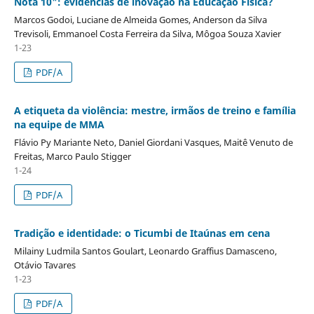
Nota 10": evidências de inovação na Educação Física?
Marcos Godoi, Luciane de Almeida Gomes, Anderson da Silva
Trevisoli, Emmanoel Costa Ferreira da Silva, Môgoa Souza Xavier
1-23
PDF/A
A etiqueta da violência: mestre, irmãos de treino e família
na equipe de MMA
Flávio Py Mariante Neto, Daniel Giordani Vasques, Maitê Venuto de
Freitas, Marco Paulo Stigger
1-24
PDF/A
Tradição e identidade: o Ticumbi de Itaúnas em cena
Milainy Ludmila Santos Goulart, Leonardo Graffius Damasceno,
Otávio Tavares
1-23
PDF/A