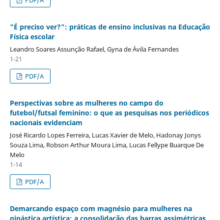
"É preciso ver?": práticas de ensino inclusivas na Educação
Física escolar
Leandro Soares Assunção Rafael, Gyna de Ávila Fernandes
1-21
PDF/A
Perspectivas sobre as mulheres no campo do
futebol/futsal feminino: o que as pesquisas nos periódicos
nacionais evidenciam
José Ricardo Lopes Ferreira, Lucas Xavier de Melo, Hadonay Jonys
Souza Lima, Robson Arthur Moura Lima, Lucas Fellype Buarque De
Melo
1-14
PDF/A
Demarcando espaço com magnésio para mulheres na
ginástica artística: a consolidação das barras assimétricas