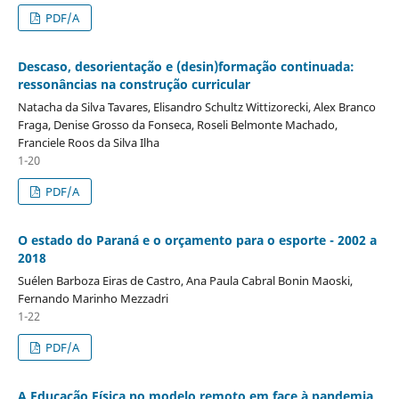
PDF/A
Descaso, desorientação e (desin)formação continuada:
ressonâncias na construção curricular
Natacha da Silva Tavares, Elisandro Schultz Wittizorecki, Alex Branco
Fraga, Denise Grosso da Fonseca, Roseli Belmonte Machado,
Franciele Roos da Silva Ilha
1-20
PDF/A
O estado do Paraná e o orçamento para o esporte - 2002 a
2018
Suélen Barboza Eiras de Castro, Ana Paula Cabral Bonin Maoski,
Fernando Marinho Mezzadri
1-22
PDF/A
A Educação Física no modelo remoto em face à pandemia