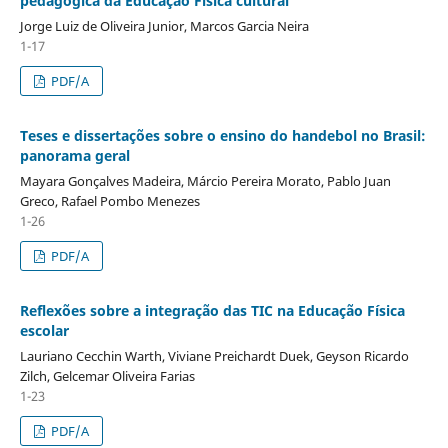
pedagógica da Educação Física cultural
Jorge Luiz de Oliveira Junior, Marcos Garcia Neira
1-17
PDF/A
Teses e dissertações sobre o ensino do handebol no Brasil:
panorama geral
Mayara Gonçalves Madeira, Márcio Pereira Morato, Pablo Juan
Greco, Rafael Pombo Menezes
1-26
PDF/A
Reflexões sobre a integração das TIC na Educação Física
escolar
Lauriano Cecchin Warth, Viviane Preichardt Duek, Geyson Ricardo
Zilch, Gelcemar Oliveira Farias
1-23
PDF/A