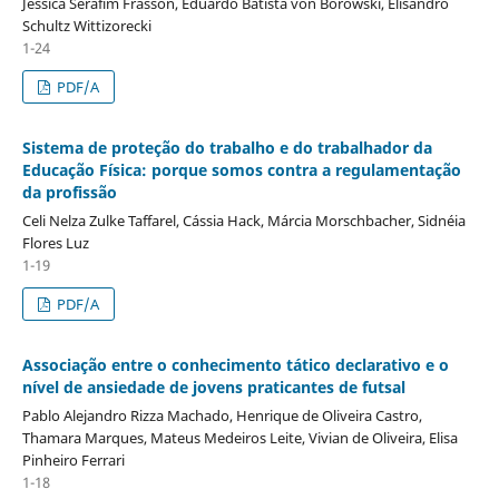
Jessica Serafim Frasson, Eduardo Batista von Borowski, Elisandro
Schultz Wittizorecki
1-24
PDF/A
Sistema de proteção do trabalho e do trabalhador da
Educação Física: porque somos contra a regulamentação
da profissão
Celi Nelza Zulke Taffarel, Cássia Hack, Márcia Morschbacher, Sidnéia
Flores Luz
1-19
PDF/A
Associação entre o conhecimento tático declarativo e o
nível de ansiedade de jovens praticantes de futsal
Pablo Alejandro Rizza Machado, Henrique de Oliveira Castro,
Thamara Marques, Mateus Medeiros Leite, Vivian de Oliveira, Elisa
Pinheiro Ferrari
1-18