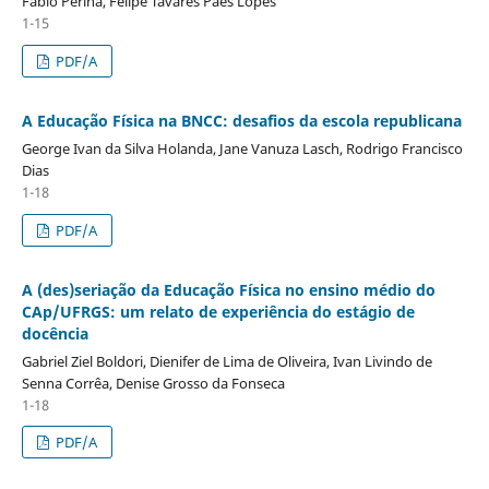
Fabio Perina, Felipe Tavares Paes Lopes
1-15
PDF/A
A Educação Física na BNCC: desafios da escola republicana
George Ivan da Silva Holanda, Jane Vanuza Lasch, Rodrigo Francisco
Dias
1-18
PDF/A
A (des)seriação da Educação Física no ensino médio do
CAp/UFRGS: um relato de experiência do estágio de
docência
Gabriel Ziel Boldori, Dienifer de Lima de Oliveira, Ivan Livindo de
Senna Corrêa, Denise Grosso da Fonseca
1-18
PDF/A