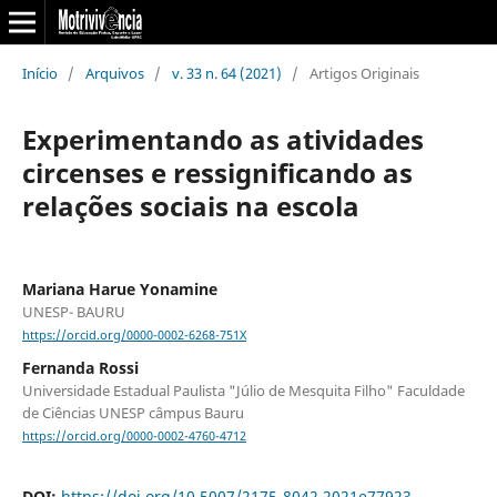
Início
/
Arquivos
/
v. 33 n. 64 (2021)
/
Artigos Originais
Experimentando as atividades
circenses e ressignificando as
relações sociais na escola
Mariana Harue Yonamine
UNESP- BAURU
https://orcid.org/0000-0002-6268-751X
Fernanda Rossi
Universidade Estadual Paulista "Júlio de Mesquita Filho" Faculdade
de Ciências UNESP câmpus Bauru
https://orcid.org/0000-0002-4760-4712
DOI:
https://doi.org/10.5007/2175-8042.2021e77923