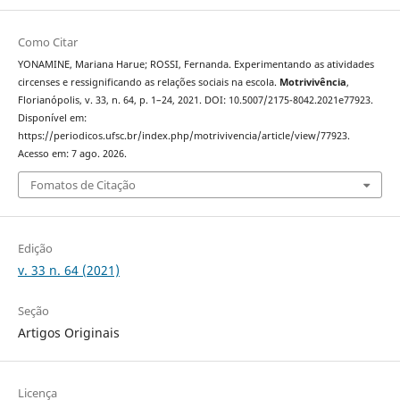
Como Citar
YONAMINE, Mariana Harue; ROSSI, Fernanda. Experimentando as atividades
circenses e ressignificando as relações sociais na escola.
Motrivivência
,
Florianópolis, v. 33, n. 64, p. 1–24, 2021. DOI: 10.5007/2175-8042.2021e77923.
Disponível em:
https://periodicos.ufsc.br/index.php/motrivivencia/article/view/77923.
Acesso em: 7 ago. 2026.
Fomatos de Citação
Edição
v. 33 n. 64 (2021)
Seção
Artigos Originais
Licença