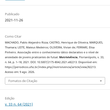
Publicado
2021-11-26
Como Citar
MACHADO, Pablo Alejandro Rizza; CASTRO, Henrique de Oliveira; MARQUES,
Thamara; LEITE, Mateus Medeiros; OLIVEIRA, Vivian de; FERRARI, Elisa
Pinheiro. Associação entre o conhecimento tático declarativo e o nível de
ansiedade de jovens praticantes de futsal.
Motrivivência
, Florianópolis, v. 33,
n. 64, p. 1–18, 2021. DOI: 10.5007/2175-8042.2021.e82213. Disponível em:
https://periodicos.ufsc.br/index.php/motrivivencia/article/view/82213.
Acesso em: 9 ago. 2026.
Fomatos de Citação
Edição
v. 33 n. 64 (2021)