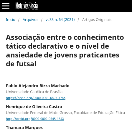
Início
/
Arquivos
/
v. 33 n. 64 (2021)
/
Artigos Originais
Associação entre o conhecimento
tático declarativo e o nível de
ansiedade de jovens praticantes
de futsal
Pablo Alejandro Rizza Machado
Universidade Católica de Brasília
https://orcid.org/0000-0001-6897-378X
Henrique de Oliveira Castro
Universidade Federal de Mato Grosso, Faculdade de Educação Física
http://orcid.org/0000-0002-0545-164X
Thamara Marques