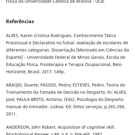
Física da Universidade Católica de Brasília - UCB.
Referências
ALVES, Karen Cristina Rodrigues. Conhecimento Tático
Processual e Declarativo no futsal: avaliação de escolares de
diferentes categorias. Dissertação [Mestrado em Ciências do
Esporte] - Universidade Federal de Minas Gerais, Escola de
Educação Física, Fisioterapia e Terapia Ocupacional, Belo
Horizonte, Brasil. 2017. 149p.
ARAÚJO, Duarte; PASSOS, Pedro; ESTEVES, Pedro. Teoria do
Treinamento da Tomada de Decisão no Desporto. In: ALVES,
José; PAULA-BRITO, António. (Eds). Psicologia do Desporto:
manual do treinador. Lisboa: Ed. Omni serviços, p.265-294,
2011.
ANDERSON, John Robert. Acquisition of cognitive skill.
Psychological Review, v.89, n.4, p.369-406, 1982.