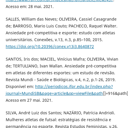
Acesso em: 28 mai. 2021.
SALLES, William das Neves; OLIVEIRA, Cassiel Casagrande
de; BARROSO, Mario Luis Couto; PACHECO, Raquel Walter.
Ansiedade pré-competitiva e esporte: estudo com atletas
universitários. Conexões, v.13, n.3, p.85–100, 2015.
https://doi.org/10.20396/conex.v13i3.8640872
SANTOS, Iris dos; MACIEL, Vinícius Mafra; OLIVEIRA, Vivian
de; TERTULIANO, Ivan Wallan. Ansiedade pré-competitiva
em atletas de diferentes esportes: um estudo de revisão.
Revista Mundi - Saúde e Biológicas, v.4, n.2, p.1-26, 2019.
Disponível em:
http://periodicos.ifpr.edu.br/index.php?
journal=MundiSB&page=article&op=viewFile&path
[]=916&pat
Acesso em 27 mai. 2021.
SILVA, André Luiz dos Santos; NAZÁRIO, Patrícia Andrioli.
Mulheres atletas de futsal: estratégias de resistência e
permanência no esporte. Revista Estudos Feministas, v.26,