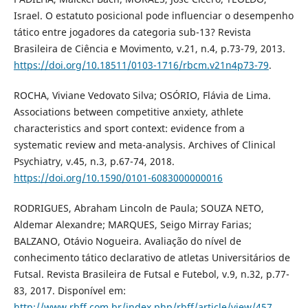
Israel. O estatuto posicional pode influenciar o desempenho
tático entre jogadores da categoria sub-13? Revista
Brasileira de Ciência e Movimento, v.21, n.4, p.73-79, 2013.
https://doi.org/10.18511/0103-1716/rbcm.v21n4p73-79
.
ROCHA, Viviane Vedovato Silva; OSÓRIO, Flávia de Lima.
Associations between competitive anxiety, athlete
characteristics and sport context: evidence from a
systematic review and meta-analysis. Archives of Clinical
Psychiatry, v.45, n.3, p.67-74, 2018.
https://doi.org/10.1590/0101-6083000000016
RODRIGUES, Abraham Lincoln de Paula; SOUZA NETO,
Aldemar Alexandre; MARQUES, Seigo Mirray Farias;
BALZANO, Otávio Nogueira. Avaliação do nível de
conhecimento tático declarativo de atletas Universitários de
Futsal. Revista Brasileira de Futsal e Futebol, v.9, n.32, p.77-
83, 2017. Disponível em:
http://www.rbff.com.br/index.php/rbff/article/view/457
.