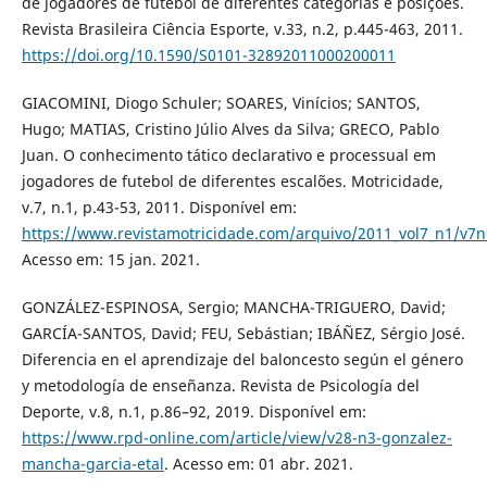
de jogadores de futebol de diferentes categorias e posições.
Revista Brasileira Ciência Esporte, v.33, n.2, p.445-463, 2011.
https://doi.org/10.1590/S0101-32892011000200011
GIACOMINI, Diogo Schuler; SOARES, Vinícios; SANTOS,
Hugo; MATIAS, Cristino Júlio Alves da Silva; GRECO, Pablo
Juan. O conhecimento tático declarativo e processual em
jogadores de futebol de diferentes escalões. Motricidade,
v.7, n.1, p.43-53, 2011. Disponível em:
https://www.revistamotricidade.com/arquivo/2011_vol7_n1/v7n
Acesso em: 15 jan. 2021.
GONZÁLEZ-ESPINOSA, Sergio; MANCHA-TRIGUERO, David;
GARCÍA-SANTOS, David; FEU, Sebástian; IBÁÑEZ, Sérgio José.
Diferencia en el aprendizaje del baloncesto según el género
y metodología de enseñanza. Revista de Psicología del
Deporte, v.8, n.1, p.86–92, 2019. Disponível em:
https://www.rpd-online.com/article/view/v28-n3-gonzalez-
mancha-garcia-etal
. Acesso em: 01 abr. 2021.