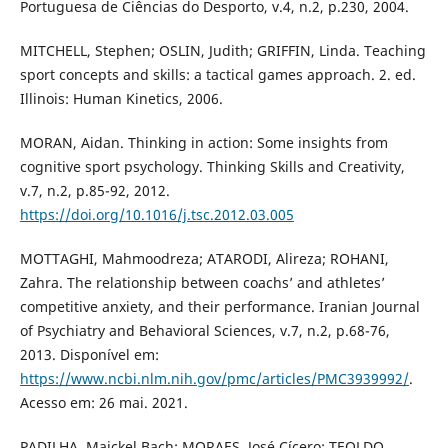
Portuguesa de Ciências do Desporto, v.4, n.2, p.230, 2004.
MITCHELL, Stephen; OSLIN, Judith; GRIFFIN, Linda. Teaching
sport concepts and skills: a tactical games approach. 2. ed.
Illinois: Human Kinetics, 2006.
MORAN, Aidan. Thinking in action: Some insights from
cognitive sport psychology. Thinking Skills and Creativity,
v.7, n.2, p.85-92, 2012.
https://doi.org/10.1016/j.tsc.2012.03.005
MOTTAGHI, Mahmoodreza; ATARODI, Alireza; ROHANI,
Zahra. The relationship between coachs’ and athletes’
competitive anxiety, and their performance. Iranian Journal
of Psychiatry and Behavioral Sciences, v.7, n.2, p.68-76,
2013. Disponível em:
https://www.ncbi.nlm.nih.gov/pmc/articles/PMC3939992/
.
Acesso em: 26 mai. 2021.
PADILHA, Maickel Bach; MORAES, José Cícero; TEOLDO,