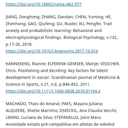
https://doi.org/10.18002/rama.v8i2.977
JIANG, Donghong; ZHANG, Dandan; CHEN, Yuming; HE,
Zhenhong; GAO, Qiufeng; GU, Ruolei; XU, Pengfei. Trait
anxiety and probabilistic learning: Behavioral and
electrophysiological findings. Biological Psychology, v.132,
p.17-26, 2018.
https://doi.org/10.1016/j.biopsycho.2017.10.010
KANNEKENS, Rianne; ELFERINK-GEMSER, Marije; VISSCHER,
Chris. Positioning and deciding: key factors for talent
development in soccer. Scandinavian Journal of Medicine &
Science in Sports, v.21, n.6, p.846-852, 2011.
https://doi.org/10.1111/j.1600-0838.2010.01104.x
MACHADO, Thais do Amaral; PAES, Mayara Juliana;
ALQUIERE, Shelse Marinho; OSIECKIL, Ana Claudia Vecchi;
LIRANI, Luciana da Silva; STEFANELLO, Joice Mara.
Ansiedade estado pré-competitiva em atletas de voleibol