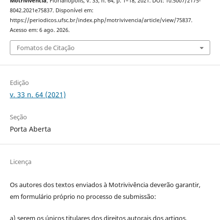
Motrivivência
, Florianópolis, v. 33, n. 64, p. 1–18, 2021. DOI: 10.5007/2175-
8042.2021e75837. Disponível em:
https://periodicos.ufsc.br/index.php/motrivivencia/article/view/75837.
Acesso em: 6 ago. 2026.
Fomatos de Citação
Edição
v. 33 n. 64 (2021)
Seção
Porta Aberta
Licença
Os autores dos textos enviados à Motrivivência deverão garantir,
em formulário próprio no processo de submissão:
a) serem os únicos titulares dos direitos autorais dos artigos,