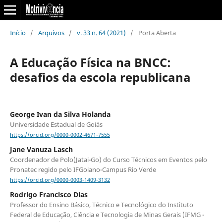
Início
/
Arquivos
/
v. 33 n. 64 (2021)
/
Porta Aberta
A Educação Física na BNCC:
desafios da escola republicana
George Ivan da Silva Holanda
Universidade Estadual de Goiás
https://orcid.org/0000-0002-4671-7555
Jane Vanuza Lasch
Coordenador de Polo(Jatai-Go) do Curso Técnicos em Eventos pelo
Pronatec regido pelo IFGoiano-Campus Rio Verde
https://orcid.org/0000-0003-1409-3132
Rodrigo Francisco Dias
Professor do Ensino Básico, Técnico e Tecnológico do Instituto
Federal de Educação, Ciência e Tecnologia de Minas Gerais (IFMG -