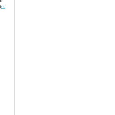
l -
(
CC