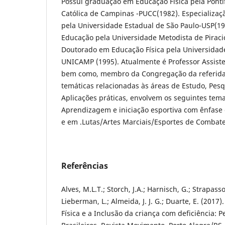
Possui graduação em Educação Física pela Ponti
Católica de Campinas -PUCC(1982). Especializaçã
pela Universidade Estadual de São Paulo-USP(1
Educação pela Universidade Metodista de Pirac
Doutorado em Educação Física pela Universidad
UNICAMP (1995). Atualmente é Professor Assis
bem como, membro da Congregação da referida i
temáticas relacionadas às áreas de Estudo, Pesqu
Aplicações práticas, envolvem os seguintes temas
Aprendizagem e iniciação esportiva com ênfase
e em .Lutas/Artes Marciais/Esportes de Combat
Referências
Alves, M.L.T.; Storch, J.A.; Harnisch, G.; Strapasso
Lieberman, L.; Almeida, J. J. G.; Duarte, E. (2017
Física e a Inclusão da criança com deficiência: 