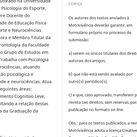
doutorado na Universidade
Licença
 Psicologia do Esporte,
vre Docente do
Os autores dos textos enviados à
ade de Educação Física
Motrivivência deverão garantir, em
orte e Neurociências
formulário próprio no processo de
ora e Membro Titular da
submissão:
ontologia da Faculdade
 o Grupo de Estudos em
a) serem os únicos titulares dos direi
Trabalha com Psicologia
autorais dos artigos,
rociências, atuando
b) que não está sendo avaliado por
ção psicológica e
outro(s) periódico(s),
ade e neurociências. Atua
guintes áreas:
c) e que, caso aprovado, transferem p
mento Cognitivo Leve,
revista tais direitos, sem reservas, par
ltando a relação destas
publicação no formato on line.
ra da Graduação da
Obs.: para os textos publicados, a rev
Motrivivência adota a licença Creativ