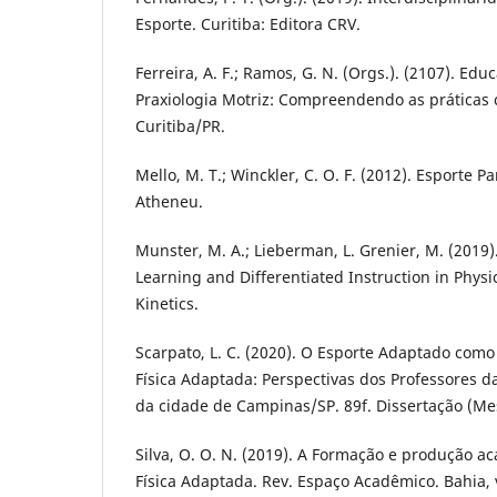
Esporte. Curitiba: Editora CRV.
Ferreira, A. F.; Ramos, G. N. (Orgs.). (2107). Edu
Praxiologia Motriz: Compreendendo as práticas c
Curitiba/PR.
Mello, M. T.; Winckler, C. O. F. (2012). Esporte P
Atheneu.
Munster, M. A.; Lieberman, L. Grenier, M. (2019)
Learning and Differentiated Instruction in Phys
Kinetics.
Scarpato, L. C. (2020). O Esporte Adaptado com
Física Adaptada: Perspectivas dos Professores d
da cidade de Campinas/SP. 89f. Dissertação (M
Silva, O. O. N. (2019). A Formação e produção 
Física Adaptada. Rev. Espaço Acadêmico. Bahia, v