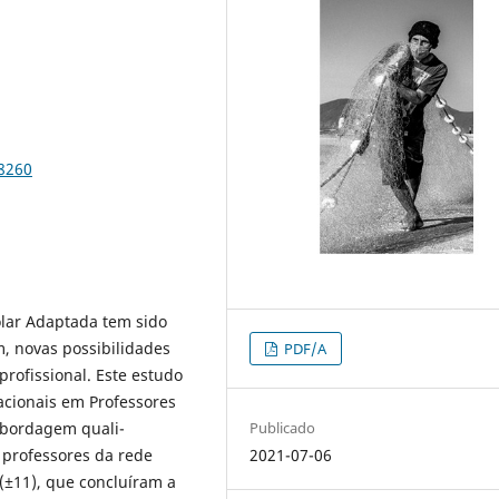
78260
olar Adaptada tem sido
m, novas possibilidades
PDF/A
rofissional. Este estudo
cionais em Professores
Publicado
abordagem quali-
2021-07-06
o professores da rede
(±11), que concluíram a