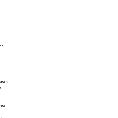
tos
ara a
a
ista
e