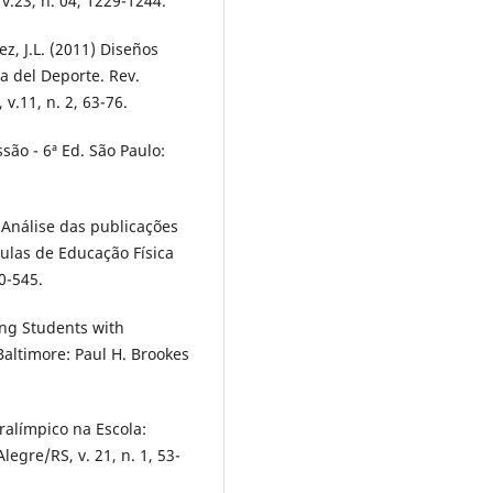
v.23, n. 04, 1229-1244.
ez, J.L. (2011) Diseños
ía del Deporte. Rev.
v.11, n. 2, 63-76.
são - 6ª Ed. São Paulo:
). Análise das publicações
ulas de Educação Física
30-545.
ing Students with
 Baltimore: Paul H. Brookes
aralímpico na Escola:
legre/RS, v. 21, n. 1, 53-