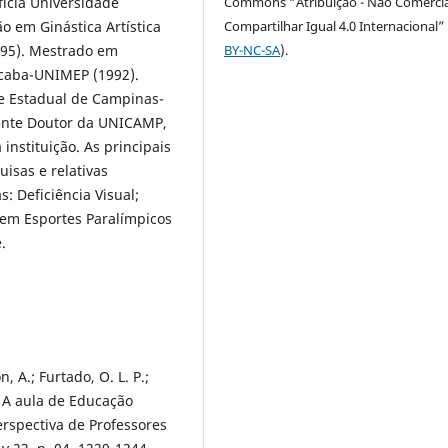
Commons “Atribuição - Não Comercia
fícia Universidade
Compartilhar Igual 4.0 Internacional” 
o em Ginástica Artística
BY-NC-SA
).
995). Mestrado em
icaba-UNIMEP (1992).
e Estadual de Campinas-
tente Doutor da UNICAMP,
nstituição. As principais
isas e relativas
: Deficiência Visual;
 em Esportes Paralímpicos
e.
n, A.; Furtado, O. L. P.;
). A aula de Educação
Perspectiva de Professores