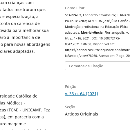
 com crianças com
Como Citar
sultados mostraram que,
SCARPATO, Leonardo Cavalheiro; FERNAN
e especialização, a
Paula Teixeira; ALMEIDA, José Júlio Gavião 
 conta da carência de
Motivação profissional na Educação Física
tivada para melhorar sua
adaptada.
Motrivivência
, Florianópolis, v. 
laro a importância de
64, p. 1–16, 2021. DOI: 10.5007/2175-
ão para novas abordagens
8042.2021.e78260. Disponível em:
https://periodicos.ufsc.br/index.php/motr
colares adaptadas.
ia/article/view/78260. Acesso em: 7 ago. 20
Fomatos de Citação
Edição
v. 33 n. 64 (2021)
rsidade Católica de
as Médicas -
Seção
icas (FCM) - UNICAMP. Fez
Artigos Originais
s), em parceria com a
neuroimagem e