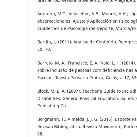
Brasileiros. Revista Movimento, Porto Alegre/RS, 
Anguera, M.T.; Villaseñor, A.B.; Mendo, A.H.; Lóp
observacionales: Ajuste y Aplicación en Psicolog
Cuadernos de Psicología del Deporte, Murcia/ES, 
Bardin, L. (2011). Análise de Conteúdo. Reimpres
Ed. 70.
Barreto, M. A.; Francisco, E. A.; Vale, L. H. (2014
sobre inclusão de pessoas com deficiência nas a
Escolar. Revista Pensar a Prática, Goiás, v. 17, 5
Block, M. E. A. (2007). Teacher’s Guide to Includ
Disabilities: General Physical Education. 3a. ed.
Publishing Co.
Borgmann, T.; Almeida, J. J. G. (2015). Esporte P
Revisão Bibliográfica. Revista Movimento, Porto A
68.