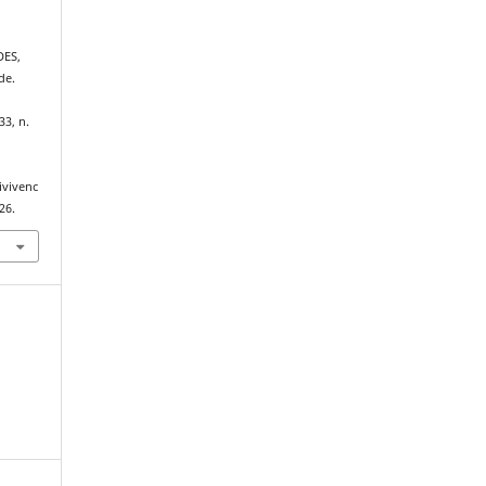
DES,
de.
33, n.
ivivenc
26.