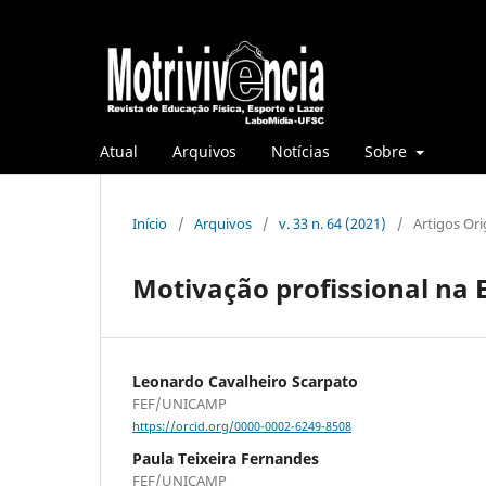
Atual
Arquivos
Notícias
Sobre
Início
/
Arquivos
/
v. 33 n. 64 (2021)
/
Artigos Ori
Motivação profissional na 
Leonardo Cavalheiro Scarpato
FEF/UNICAMP
https://orcid.org/0000-0002-6249-8508
Paula Teixeira Fernandes
FEF/UNICAMP