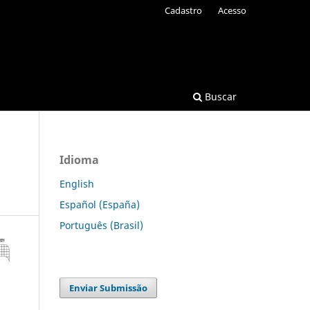
Cadastro
Acesso
Buscar
Idioma
English
Español (España)
Português (Brasil)
Enviar Submissão