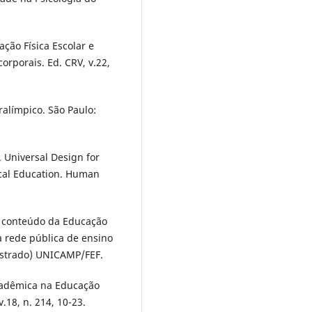
cação Física Escolar e
orporais. Ed. CRV, v.22,
aralímpico. São Paulo:
. Universal Design for
ical Education. Human
o conteúdo da Educação
a rede pública de ensino
estrado) UNICAMP/FEF.
acadêmica na Educação
.18, n. 214, 10-23.