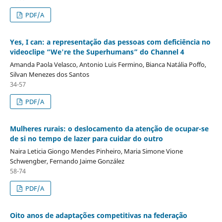
PDF/A
Yes, I can: a representação das pessoas com deficiência no
videoclipe “We're the Superhumans” do Channel 4
Amanda Paola Velasco, Antonio Luis Fermino, Bianca Natália Poffo,
Silvan Menezes dos Santos
34-57
PDF/A
Mulheres rurais: o deslocamento da atenção de ocupar-se
de si no tempo de lazer para cuidar do outro
Naira Leticia Giongo Mendes Pinheiro, Maria Simone Vione
Schwengber, Fernando Jaime González
58-74
PDF/A
Oito anos de adaptações competitivas na federação