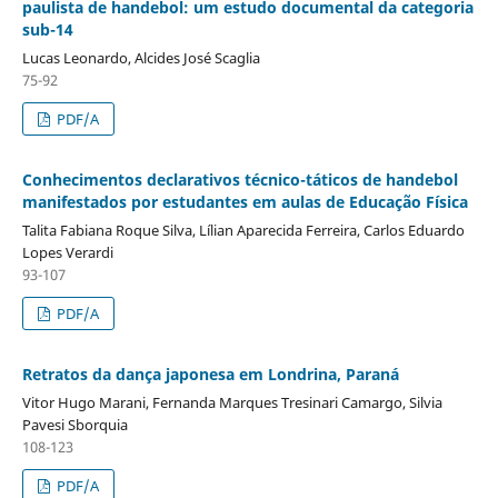
paulista de handebol: um estudo documental da categoria
sub-14
Lucas Leonardo, Alcides José Scaglia
75-92
PDF/A
Conhecimentos declarativos técnico-táticos de handebol
manifestados por estudantes em aulas de Educação Física
Talita Fabiana Roque Silva, Lílian Aparecida Ferreira, Carlos Eduardo
Lopes Verardi
93-107
PDF/A
Retratos da dança japonesa em Londrina, Paraná
Vitor Hugo Marani, Fernanda Marques Tresinari Camargo, Silvia
Pavesi Sborquia
108-123
PDF/A