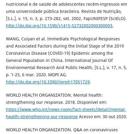
nutricional e de saúde de adolescentes recém-ingressos em
uma universidade pública brasileira. Revista de Nutrição,
[S.L.], v. 15, n. 3, p. 273-282, set. 2002. FapUNIFESP (SciELO).
http://dx.doi.org/10.1590/s1415-52732002000300003
.
WANG, Cuiyan et al. Immediate Psychological Responses
and Associated Factors during the Initial Stage of the 2019
Coronavirus Disease (COVID-19) Epidemic among the
General Population in China. International Journal Of
Environmental Research And Public Health, [S.L.], v. 17, n. 5,
p. 1-25, 6 mar. 2020. MDPI AG.
http://dx.doi.org/10.3390/ijerph17051729
.
WORLD HEALTH ORGANIZATION. Mental health:
strengthening our response. 2018. Disponível em:
https://www.who.int/news-room/fact-sheets/detail/mental-
health-strengthening-our-response
Acesso em: 30 out 2020.
WORLD HEALTH ORGANIZATION. Q&A on coronaviruses