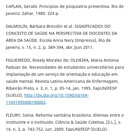
CAPLAN, Gerald. Princípios de psiquiatria preventiva. Rio de
Janeiro: Zahar, 1980. 324 p.
DALMOLIN, Bárbara Brezolin et al. SIGNIFICADOS DO
CONCEITO DE SAÚDE NA PERSPECTIVA DE DOCENTES DA
ÁREA DA SAÚDE. Escola Anna Nery (Impresso), Rio de
Janeiro, v. 15, n. 2, p. 389-394, abr./jun 2011.
FIGUEIREDO, Rosely Moralez de; OLIVEIRA, Maria Antonia
Paduan de. Necessidades de estudantes universitários para
implantação de um serviço de orientação e educação em
saúde mental. Revista Latino-Americana de Enfermagem,
Ribeirão Preto, v. 3, n. 1, p. 05-14, jan. 1995. FapUNIFESP
(SciELO).
http://dx.doi.org/10.1590/s0104-
11691995000100002
.
FLEURY, Sonia. Reforma sanitária brasileira: dilemas entre o
instituinte e o instituído. Ciência & Saúde Coletiva, [S.L.], v.
14, n. 3, p. 743-752, jun. 2009. FapUNIFESP (SciELO).