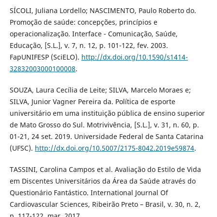
SÍCOLI, Juliana Lordello; NASCIMENTO, Paulo Roberto do.
Promoção de saúde: concepções, princípios e
operacionalização. Interface - Comunicação, Saúde,
Educação, [S.L.], v. 7, n. 12, p. 101-122, fev. 2003.
FapUNIFESP (SciELO).
http://dx.doi.org/10.1590/s1414-
32832003000100008
.
SOUZA, Laura Cecília de Leite; SILVA, Marcelo Moraes e;
SILVA, Junior Vagner Pereira da. Política de esporte
universitário em uma instituição pública de ensino superior
de Mato Grosso do Sul. Motrivivência, [S.L.], v. 31, n. 60, p.
01-21, 24 set. 2019. Universidade Federal de Santa Catarina
(UFSC).
http://dx.doi.org/10.5007/2175-8042.2019e59874
.
TASSINI, Carolina Campos et al. Avaliação do Estilo de Vida
em Discentes Universitários da Área da Saúde através do
Questionário Fantástico. International Journal Of
Cardiovascular Sciences, Ribeirão Preto – Brasil, v. 30, n. 2,
p. 117-122, mar. 2017.