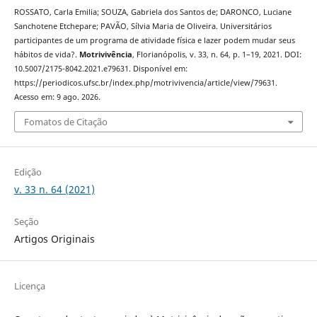
ROSSATO, Carla Emilia; SOUZA, Gabriela dos Santos de; DARONCO, Luciane
Sanchotene Etchepare; PAVÃO, Sílvia Maria de Oliveira. Universitários
participantes de um programa de atividade física e lazer podem mudar seus
hábitos de vida?.
Motrivivência
, Florianópolis, v. 33, n. 64, p. 1–19, 2021. DOI:
10.5007/2175-8042.2021.e79631. Disponível em:
https://periodicos.ufsc.br/index.php/motrivivencia/article/view/79631.
Acesso em: 9 ago. 2026.
Fomatos de Citação
Edição
v. 33 n. 64 (2021)
Seção
Artigos Originais
Licença