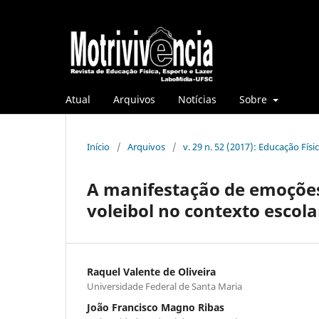
Atual
Arquivos
Notícias
Sobre
Início
/
Arquivos
/
v. 29 n. 52 (2017): Educação Fís
A manifestação de emoções
voleibol no contexto escola
Raquel Valente de Oliveira
Universidade Federal de Santa Maria
João Francisco Magno Ribas