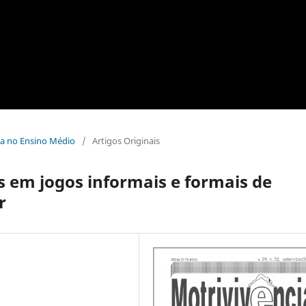
ica no Ensino Médio
/
Artigos Originais
 em jogos informais e formais de
r