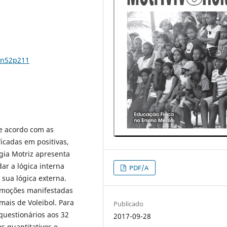
9n52p211
e acordo com as
ficadas em positivas,
gia Motriz apresenta
r a lógica interna
PDF/A
sua lógica externa.
 emoções manifestadas
mais de Voleibol. Para
Publicado
questionários aos 32
2017-09-28
s quantitativos e