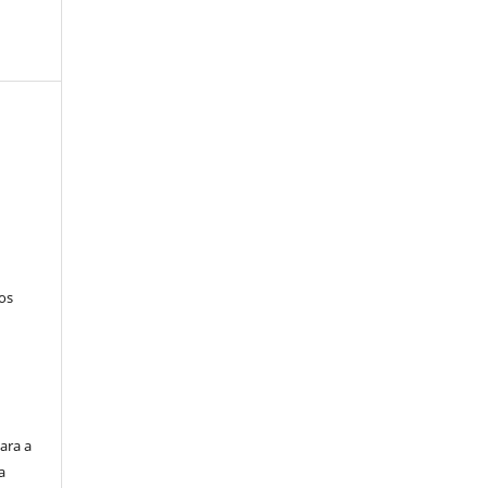
tos
ara a
a