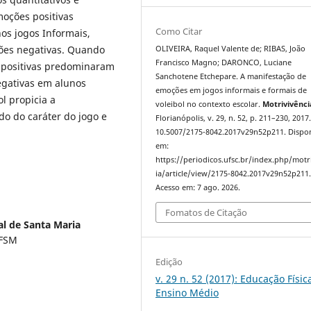
moções positivas
Como Citar
os jogos Informais,
ões negativas. Quando
OLIVEIRA, Raquel Valente de; RIBAS, João
Francisco Magno; DARONCO, Luciane
s positivas predominaram
Sanchotene Etchepare. A manifestação de
egativas em alunos
emoções em jogos informais e formais de
l propicia a
voleibol no contexto escolar.
Motrivivênci
o do caráter do jogo e
Florianópolis, v. 29, n. 52, p. 211–230, 2017
10.5007/2175-8042.2017v29n52p211. Dispon
em:
https://periodicos.ufsc.br/index.php/motr
ia/article/view/2175-8042.2017v29n52p211
Acesso em: 7 ago. 2026.
Fomatos de Citação
al de Santa Maria
UFSM
Edição
v. 29 n. 52 (2017): Educação Físic
Ensino Médio