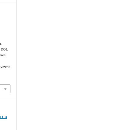
a
,
. DOI:
ível
ivivenc
.
a no