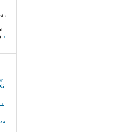
ista
e
l -
(
CC
or
 62
 n.
ção