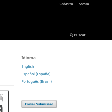
Cadastro
Acesso
Buscar
Idioma
English
Español (España)
Português (Brasil)
Enviar Submissão