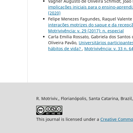
Vagner Augusto de Oliveira Schmidt, João
implicações iniciais para o ensino-aprend
(2020)
Felipe Menezes Fagundes, Raquel Valente 
interações motrizes do saque e da recepç
Motrivivência: v. 29 (2017): n. especial
Carla Emilia Rossato, Gabriela dos Santos
Oliveira Pavão,
Universitários participant
hábitos de vida?
,
Motrivivência: v. 33 n. 6
R. Motriviv., Florianópolis, Santa Catarina, Brazi
This journal is licensed under a
Creative Common