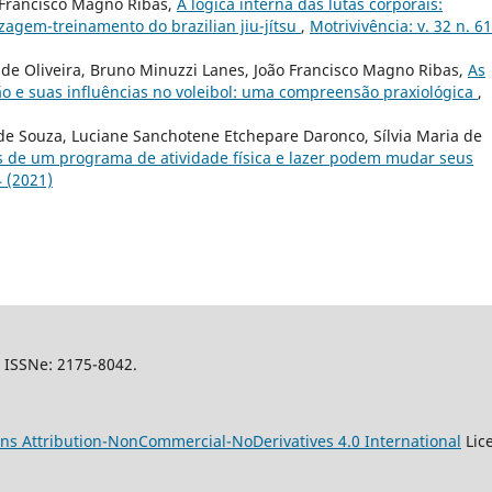
 Francisco Magno Ribas,
A lógica interna das lutas corporais:
izagem-treinamento do brazilian jiu-jítsu
,
Motrivivência: v. 32 n. 61
de Oliveira, Bruno Minuzzi Lanes, João Francisco Magno Ribas,
As
ão e suas influências no voleibol: uma compreensão praxiológica
,
 de Souza, Luciane Sanchotene Etchepare Daronco, Sílvia Maria de
es de um programa de atividade física e lazer podem mudar seus
4 (2021)
l, ISSNe: 2175-8042.
s Attribution-NonCommercial-NoDerivatives 4.0 International
Lic