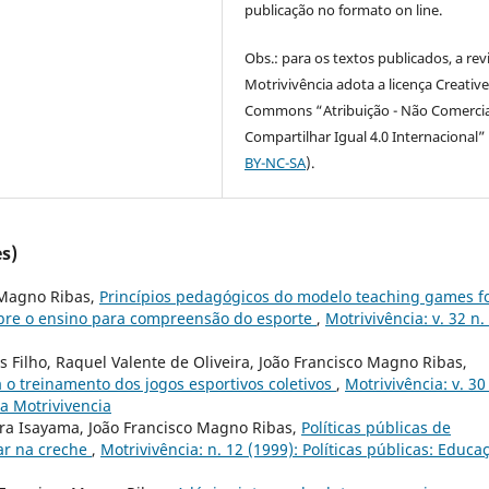
publicação no formato on line.
Obs.: para os textos publicados, a rev
Motrivivência adota a licença Creativ
Commons “Atribuição - Não Comercia
Compartilhar Igual 4.0 Internacional” 
BY-NC-SA
).
s)
 Magno Ribas,
Princípios pedagógicos do modelo teaching games f
obre o ensino para compreensão do esporte
,
Motrivivência: v. 32 n.
 Filho, Raquel Valente de Oliveira, João Francisco Magno Ribas,
a o treinamento dos jogos esportivos coletivos
,
Motrivivência: v. 30
da Motrivivencia
ira Isayama, João Francisco Magno Ribas,
Políticas públicas de
car na creche
,
Motrivivência: n. 12 (1999): Políticas públicas: Educa