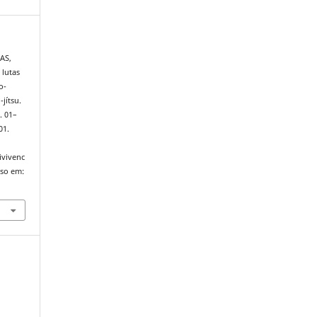
AS,
 lutas
o-
jítsu.
p. 01–
01.
ivivenc
sso em: