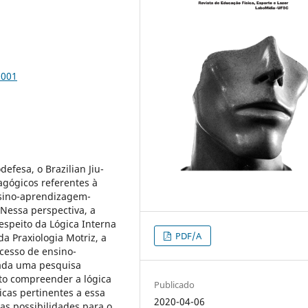
0001
fesa, o Brazilian Jiu-
agógicos referentes à
nsino-aprendizagem-
Nessa perspectiva, a
espeito da Lógica Interna
PDF/A
 da Praxiologia Motriz, a
ocesso de ensino-
zada uma pesquisa
ito compreender a lógica
Publicado
icas pertinentes a essa
2020-04-06
vas possibilidades para o