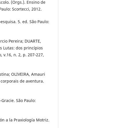
olo. (Orgs.). Ensino de
aulo: Scortecci, 2012.
esquisa. 5. ed. São Paulo:
cio Pereira; DUARTE,
s Lutas: dos princípios
 v.16, n. 2, p. 207‐227,
tina; OLIVEIRA, Amauri
s corporais de aventura.
f-Gracie. São Paulo:
n a la Praxiología Motriz.