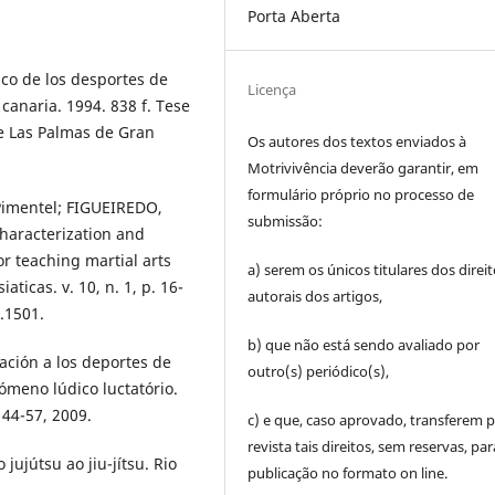
Porta Aberta
o de los desportes de
Licença
 canaria. 1994. 838 f. Tese
e Las Palmas de Gran
Os autores dos textos enviados à
Motrivivência deverão garantir, em
formulário próprio no processo de
imentel; FIGUEIREDO,
submissão:
haracterization and
r teaching martial arts
a) serem os únicos titulares dos direi
ticas. v. 10, n. 1, p. 16-
autorais dos artigos,
1.1501.
b) que não está sendo avaliado por
ación a los deportes de
outro(s) periódico(s),
ómeno lúdico luctatório.
. 44-57, 2009.
c) e que, caso aprovado, transferem p
revista tais direitos, sem reservas, par
 jujútsu ao jiu-jítsu. Rio
publicação no formato on line.