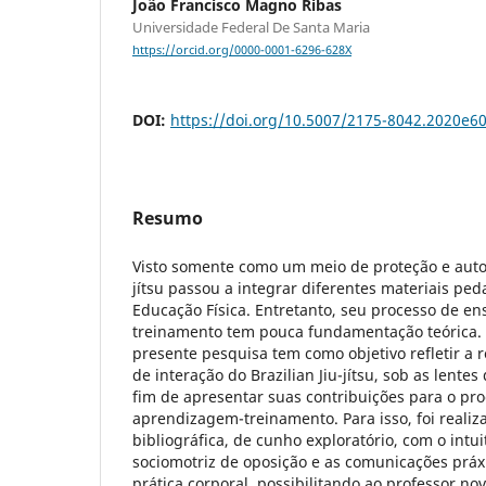
João Francisco Magno Ribas
Universidade Federal De Santa Maria
https://orcid.org/0000-0001-6296-628X
DOI:
https://doi.org/10.5007/2175-8042.2020e6
Resumo
Visto somente como um meio de proteção e autode
jítsu passou a integrar diferentes materiais ped
Educação Física. Entretanto, seu processo de e
treinamento tem pouca fundamentação teórica. 
presente pesquisa tem como objetivo refletir a r
de interação do Brazilian Jiu-jítsu, sob as lentes
fim de apresentar suas contribuições para o pr
aprendizagem-treinamento. Para isso, foi reali
bibliográfica, de cunho exploratório, com o intu
sociomotriz de oposição e as comunicações práx
prática corporal, possibilitando ao professor no