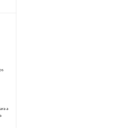
tos
ara a
a