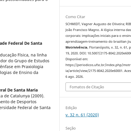
Como Citar
SCHMIDT, Vagner Augusto de Oliveira; RIB
João Francisco Magno. A lógica interna das
corporais: implicações iniciais para o ensin
aprendizagem-treinamento do brazilian jiu-
ade Federal De Santa
Motrivivência
, Florianópolis, v. 32, n. 61, 
19, 2020. DOI: 10.5007/2175-8042.2020e600
ucação Física, na linha
Disponível em:
ador do Grupo de Estudos
https://periodicos.ufsc.br/index.php/motr
 ênfase em Praxiologia
ia/article/view/2175-8042.2020e60001. Ace
logias de Ensino da
6 ago. 2026.
Fomatos de Citação
ral De Santa Maria
ca de Catalunya (2009).
mento de Desportos
versidade Federal de Santa
Edição
v. 32 n. 61 (2020)
Seção