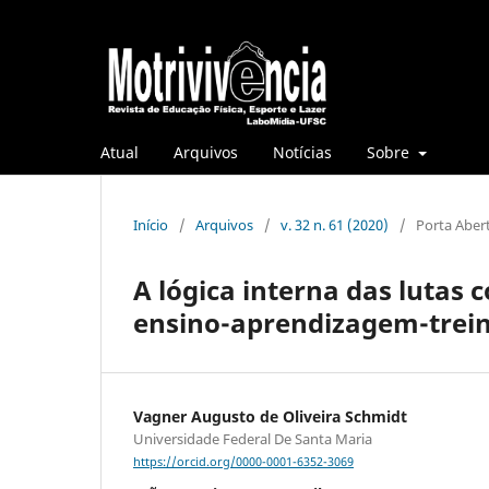
Atual
Arquivos
Notícias
Sobre
Início
/
Arquivos
/
v. 32 n. 61 (2020)
/
Porta Aber
A lógica interna das lutas c
ensino-aprendizagem-treina
Vagner Augusto de Oliveira Schmidt
Universidade Federal De Santa Maria
https://orcid.org/0000-0001-6352-3069