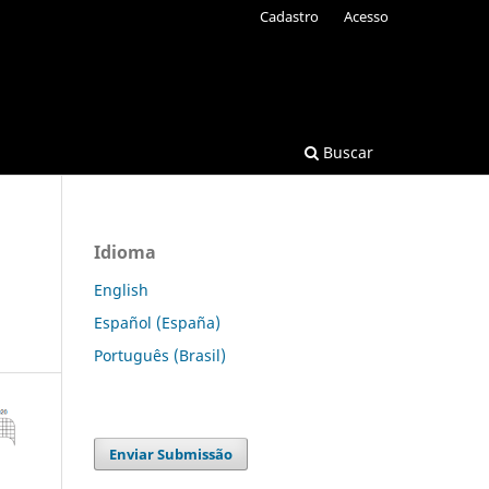
Cadastro
Acesso
Buscar
Idioma
English
Español (España)
Português (Brasil)
Enviar Submissão