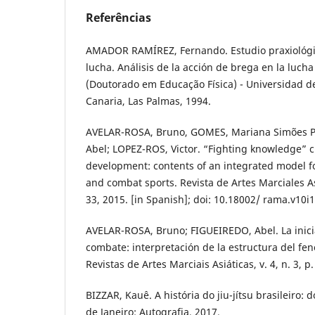
Referências
AMADOR RAMÍREZ, Fernando. Estudio praxiológic
lucha. Análisis de la acción de brega en la lucha
(Doutorado em Educação Física) - Universidad d
Canaria, Las Palmas, 1994.
AVELAR-ROSA, Bruno, GOMES, Mariana Simões P
Abel; LOPEZ-ROS, Victor. “Fighting knowledge” c
development: contents of an integrated model fo
and combat sports. Revista de Artes Marciales Asia
33, 2015. [in Spanish]; doi: 10.18002/ rama.v10i
AVELAR-ROSA, Bruno; FIGUEIREDO, Abel. La inici
combate: interpretación de la estructura del fen
Revistas de Artes Marciais Asiáticas, v. 4, n. 3, p
BIZZAR, Kauê. A história do jiu-jítsu brasileiro: do
de Janeiro: Autografia, 2017.