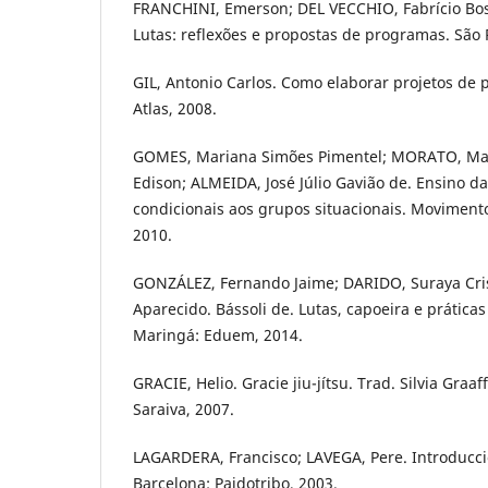
FRANCHINI, Emerson; DEL VECCHIO, Fabrício Bosc
Lutas: reflexões e propostas de programas. São P
GIL, Antonio Carlos. Como elaborar projetos de p
Atlas, 2008.
GOMES, Mariana Simões Pimentel; MORATO, Mar
Edison; ALMEIDA, José Júlio Gavião de. Ensino da
condicionais aos grupos situacionais. Movimento,
2010.
GONZÁLEZ, Fernando Jaime; DARIDO, Suraya Cris
Aparecido. Bássoli de. Lutas, capoeira e prática
Maringá: Eduem, 2014.
GRACIE, Helio. Gracie jiu-jítsu. Trad. Silvia Graaf
Saraiva, 2007.
LAGARDERA, Francisco; LAVEGA, Pere. Introducció
Barcelona: Paidotribo, 2003.