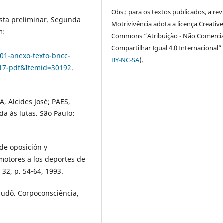
Obs.: para os textos publicados, a rev
sta preliminar. Segunda
Motrivivência adota a licença Creativ
m:
Commons “Atribuição - Não Comercia
Compartilhar Igual 4.0 Internacional” 
1-anexo-texto-bncc-
BY-NC-SA
).
17-pdf&Itemid=30192
.
, Alcides José; PAES,
a às lutas. São Paulo:
de oposición y
motores a los deportes de
 32, p. 54‐64, 1993.
udô. Corpoconsciência,