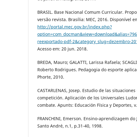
BRASIL. Base Nacional Comum Curricular. Propo
versão revista. Brasília: MEC, 2016. Disponível e
http://portal.mec.gov.br/index.php?
option=com_docman&view=download&alias=7960
reexportado-pdf-2&category_slug=dezembro-20
Acesso em: 20 jun. 2018.
BREDA, Mauro; GALATTI, Larissa Rafaela; SCAGLIA
Roberto Rodrigues. Pedagogia do esporte aplicad
Phorte, 2010.
CASTARLENAS, Josep. Estudio de las situaciones 
competición. Aplicación de los Universales Ludo
combate. Apunts: Educación Física y Deportes, v.
FRANCHINI, Emerson. Ensino-aprendizagem do J
Santo André, n.1, p.31-40, 1998.