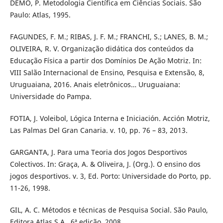
DEMO, P. Metodologia Científica em Ciências Sociais. São
Paulo: Atlas, 1995.
FAGUNDES, F. M.; RIBAS, J. F. M.; FRANCHI, S.; LANES, B. M.;
OLIVEIRA, R. V. Organização didática dos conteúdos da
Educação Física a partir dos Domínios De Ação Motriz. In:
VIII Salão Internacional de Ensino, Pesquisa e Extensão, 8,
Uruguaiana, 2016. Anais eletrônicos… Uruguaiana:
Universidade do Pampa.
FOTIA, J. Voleibol, Lógica Interna e Iniciación. Acción Motriz,
Las Palmas Del Gran Canaria. v. 10, pp. 76 – 83, 2013.
GARGANTA, J. Para uma Teoria dos Jogos Desportivos
Colectivos. In: Graça, A. & Oliveira, J. (Org.). O ensino dos
jogos desportivos. v. 3, Ed. Porto: Universidade do Porto, pp.
11-26, 1998.
GIL, A. C. Métodos e técnicas de Pesquisa Social. São Paulo,
Editora Atlas S.A., 6ª edição, 2008.