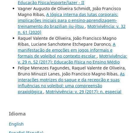
Educação Física/esporte/lazer - II
Vagner Augusto de Oliveira Schmidt, João Francisco
Magno Ribas,
A lógica interna das lutas corporais:
implicações iniciais para o ensino-aprendizagem-
treinamento do brazilian jiu-jítsu
,
Motrivivência: v. 32
n. 61 (2020)
Raquel Valente de Oliveira, João Francisco Magno
Ribas, Luciane Sanchotene Etchepare Daronco,
A
manifestação de emoções em jogos informais e
formais de voleibol no contexto escolar
,
Motrivivência:
v. 29 n. 52 (2017): Educação Física no Ensino Médio
Felipe Menezes Fagundes, Raquel Valente de Oliveira,
Bruno Minuzzi Lanes, João Francisco Magno Ribas,
As
interações motrizes do saque e da recepção e suas
influências no voleibol: uma compreensão
praxiológica
,
Motrivivência: v. 29 (2017): n. especial
Idioma
English
Español (España)