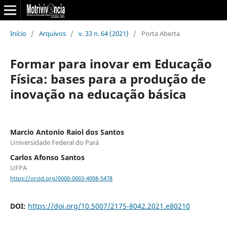
Início
/
Arquivos
/
v. 33 n. 64 (2021)
/
Porta Aberta
Formar para inovar em Educação
Física: bases para a produção de
inovação na educação básica
Marcio Antonio Raiol dos Santos
Universidade Federal do Pará
Carlos Afonso Santos
UFPA
https://orcid.org/0000-0003-4008-5478
DOI:
https://doi.org/10.5007/2175-8042.2021.e80210