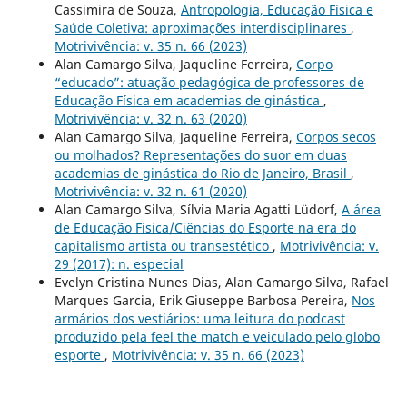
Cassimira de Souza,
Antropologia, Educação Física e
Saúde Coletiva: aproximações interdisciplinares
,
Motrivivência: v. 35 n. 66 (2023)
Alan Camargo Silva, Jaqueline Ferreira,
Corpo
“educado”: atuação pedagógica de professores de
Educação Física em academias de ginástica
,
Motrivivência: v. 32 n. 63 (2020)
Alan Camargo Silva, Jaqueline Ferreira,
Corpos secos
ou molhados? Representações do suor em duas
academias de ginástica do Rio de Janeiro, Brasil
,
Motrivivência: v. 32 n. 61 (2020)
Alan Camargo Silva, Sílvia Maria Agatti Lüdorf,
A área
de Educação Física/Ciências do Esporte na era do
capitalismo artista ou transestético
,
Motrivivência: v.
29 (2017): n. especial
Evelyn Cristina Nunes Dias, Alan Camargo Silva, Rafael
Marques Garcia, Erik Giuseppe Barbosa Pereira,
Nos
armários dos vestiários: uma leitura do podcast
produzido pela feel the match e veiculado pelo globo
esporte
,
Motrivivência: v. 35 n. 66 (2023)