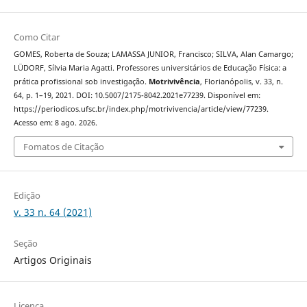
Como Citar
GOMES, Roberta de Souza; LAMASSA JUNIOR, Francisco; SILVA, Alan Camargo;
LÜDORF, Sílvia Maria Agatti. Professores universitários de Educação Física: a
prática profissional sob investigação.
Motrivivência
, Florianópolis, v. 33, n.
64, p. 1–19, 2021. DOI: 10.5007/2175-8042.2021e77239. Disponível em:
https://periodicos.ufsc.br/index.php/motrivivencia/article/view/77239.
Acesso em: 8 ago. 2026.
Fomatos de Citação
Edição
v. 33 n. 64 (2021)
Seção
Artigos Originais
Licença