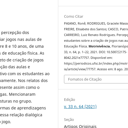
Como Citar
PAIANO, Ronê; RODRIGUES, Graciele Masso
FREIRE, Elisabete dos Santos; CASCO, Patric
 a percepção dos
CARREIRO, Luiz Renato Rodrigues. Percep
iar jogos nas aulas de
estudantes sobre a criação de jogos nas au
tre 8 e 10 anos, de uma
Educação Física.
Motrivivência
, Florianópol
33, n. 64, p. 1–22, 2021. DOI: 10.5007/2175-
 de educação física. As
8042.2021e77757. Disponível em:
eto de criação de jogos
https://periodicos.ufsc.br/index.php/motr
ação das aulas e
ia/article/view/77757. Acesso em: 8 ago. 20
tivo com os estudantes ao
Fomatos de Citação
ivamente. Nos relatos dos
resente assim como o
egas. Mencionaram
Edição
sturas no grupo.
v. 33 n. 64 (2021)
formas de aprendizagens
essa relação dialógica
Seção
 jogo.
Artigos Originais