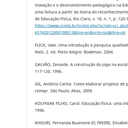
inovação e o desinvestimento pedagógico na Edu
uma leitura a partir da teoria do reconhecimento 
de Educação Física, Rio Claro, v. 18, n. 1, p. 120-
https://www.scielo.br/scielo.php?script=sci_ab
65742012000100013&lng=en&nrm=iso&tlng=pt
FLICK, Uwe. Uma introdução à pesquisa qualitat
Netz. 2. ed. Porto Alegre: Bookman, 2004.
GALVÃO, Zenaide. A construção do jogo na escola.
117-120, 1996.
GIL, Antônio Carlos. Como elaborar projetos de p
reimpr. São Paulo: Atlas, 2009.
KOLYNIAK FILHO, Carol. Educação física: uma in
1996.
KHOURI, Fernanda Buonome El; FREIRE, Elisabet