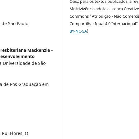
Obs.: para os textos publicados, a rev
Motrivivência adota a licença Creativ
Commons “Atribuição - Não Comercia
 de São Paulo
Compartilhar Igual 4.0 Internacional” 
BY-NC-SA
).
resbiteriana Mackenzie -
Desenvolvimento
a Universidade de São
ma de Pós Graduação em
Rui Flores. O