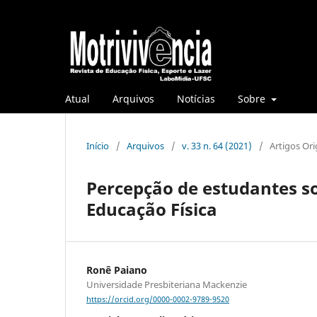
Atual
Arquivos
Notícias
Sobre
Início
/
Arquivos
/
v. 33 n. 64 (2021)
/
Artigos Ori
Percepção de estudantes so
Educação Física
Ronê Paiano
Universidade Presbiteriana Mackenzie
https://orcid.org/0000-0002-9789-9520