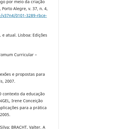
go por meio da criação
Porto Alegre, v. 37, n. 4,
e/v37n4/0101-3289-rbce-
 e atual. Lisboa: Edições
 Comum Curricular –
flexões e propostas para
s, 2007.
O contexto da educação
ANGEL, Irene Conceição
plicações para a prática
 2005.
ilva; BRACHT, Valter. A