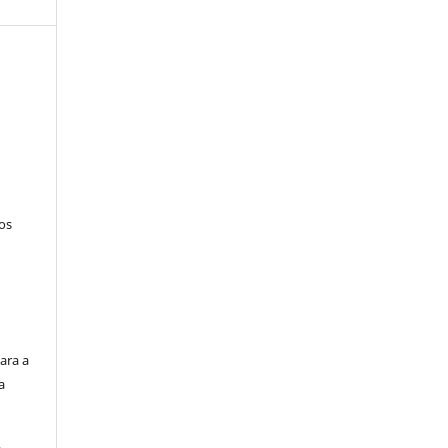
tos
ara a
a