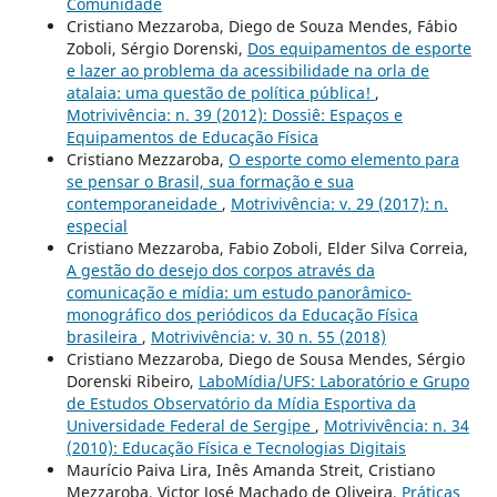
Comunidade
Cristiano Mezzaroba, Diego de Souza Mendes, Fábio
Zoboli, Sérgio Dorenski,
Dos equipamentos de esporte
e lazer ao problema da acessibilidade na orla de
atalaia: uma questão de política pública!
,
Motrivivência: n. 39 (2012): Dossiê: Espaços e
Equipamentos de Educação Física
Cristiano Mezzaroba,
O esporte como elemento para
se pensar o Brasil, sua formação e sua
contemporaneidade
,
Motrivivência: v. 29 (2017): n.
especial
Cristiano Mezzaroba, Fabio Zoboli, Elder Silva Correia,
A gestão do desejo dos corpos através da
comunicação e mídia: um estudo panorâmico-
monográfico dos periódicos da Educação Física
brasileira
,
Motrivivência: v. 30 n. 55 (2018)
Cristiano Mezzaroba, Diego de Sousa Mendes, Sérgio
Dorenski Ribeiro,
LaboMídia/UFS: Laboratório e Grupo
de Estudos Observatório da Mídia Esportiva da
Universidade Federal de Sergipe
,
Motrivivência: n. 34
(2010): Educação Física e Tecnologias Digitais
Maurício Paiva Lira, Inês Amanda Streit, Cristiano
Mezzaroba, Victor José Machado de Oliveira,
Práticas