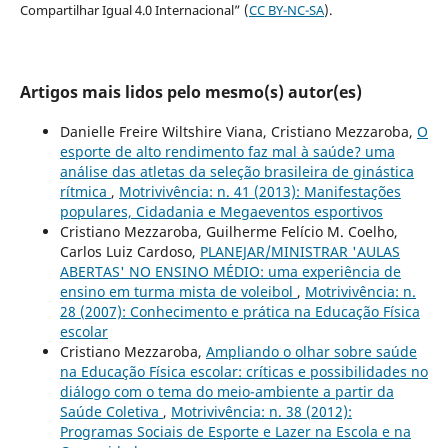
Compartilhar Igual 4.0 Internacional” (
CC BY-NC-SA
).
Artigos mais lidos pelo mesmo(s) autor(es)
Danielle Freire Wiltshire Viana, Cristiano Mezzaroba,
O
esporte de alto rendimento faz mal à saúde? uma
análise das atletas da seleção brasileira de ginástica
rítmica
,
Motrivivência: n. 41 (2013): Manifestações
populares, Cidadania e Megaeventos esportivos
Cristiano Mezzaroba, Guilherme Felício M. Coelho,
Carlos Luiz Cardoso,
PLANEJAR/MINISTRAR 'AULAS
ABERTAS' NO ENSINO MÉDIO: uma experiência de
ensino em turma mista de voleibol
,
Motrivivência: n.
28 (2007): Conhecimento e prática na Educação Física
escolar
Cristiano Mezzaroba,
Ampliando o olhar sobre saúde
na Educação Física escolar: críticas e possibilidades no
diálogo com o tema do meio-ambiente a partir da
Saúde Coletiva
,
Motrivivência: n. 38 (2012):
Programas Sociais de Esporte e Lazer na Escola e na