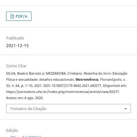
PDF/A
Publicado
2021-12-15
Como Citar
SILVA, Beatriz Barreto e; MEZZAROBA, Cristiano. Resenha do livro: Educação
Física e sexualidade: desafios educacionais.
Motrivivência
, Florianópolis, v.
33, n. 64, p. 1–10, 2021. DOI: 10.5007/2175-8042.2021.e83377. Disponível em:
https://periodicos.ufsc.br/index.php/motrivivencia/article/view/83377.
Acesso em: 6 ago. 2026.
Fomatos de Citação
Edição