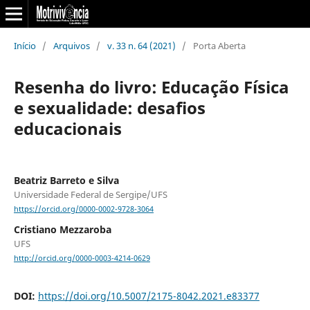
Início
/
Arquivos
/
v. 33 n. 64 (2021)
/
Porta Aberta
Resenha do livro: Educação Física
e sexualidade: desafios
educacionais
Beatriz Barreto e Silva
Universidade Federal de Sergipe/UFS
https://orcid.org/0000-0002-9728-3064
Cristiano Mezzaroba
UFS
http://orcid.org/0000-0003-4214-0629
DOI:
https://doi.org/10.5007/2175-8042.2021.e83377