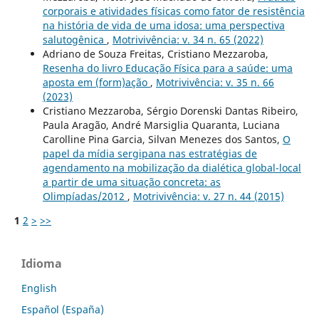
corporais e atividades físicas como fator de resistência
na história de vida de uma idosa: uma perspectiva
salutogênica
,
Motrivivência: v. 34 n. 65 (2022)
Adriano de Souza Freitas, Cristiano Mezzaroba,
Resenha do livro Educação Física para a saúde: uma
aposta em (form)ação
,
Motrivivência: v. 35 n. 66
(2023)
Cristiano Mezzaroba, Sérgio Dorenski Dantas Ribeiro,
Paula Aragão, André Marsiglia Quaranta, Luciana
Carolline Pina Garcia, Silvan Menezes dos Santos,
O
papel da mídia sergipana nas estratégias de
agendamento na mobilização da dialética global-local
a partir de uma situação concreta: as
Olimpíadas/2012
,
Motrivivência: v. 27 n. 44 (2015)
1
2
>
>>
Idioma
English
Español (España)