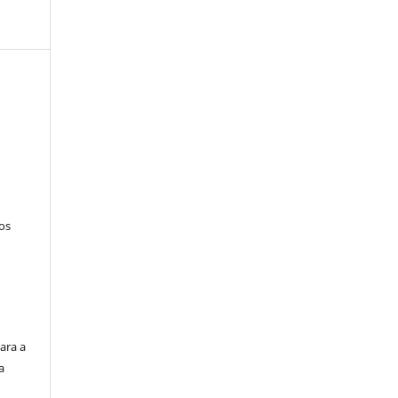
tos
ara a
a