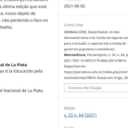
2021-06-02
a última edição que está
, nosso objeto de
s, não perdendo o foco no
Como Citar
itados.
ZAMBAGLIONE, Daniel Ruben. A rede
latinoamericana e do Caribe de esporte soc
para a inclusão: o esporte sob a órbita de
governos populares e neoliberais.
Motrivivência
, Florianópolis, v. 33, n. 64, 
2021. DOI: 10.5007/2175-8042.2021e78614.
al de La Plata
Disponível em:
s d la Educación pela
https://periodicos.ufsc.br/index.php/motr
ia/article/view/78614. Acesso em: 8 ago. 20
Fomatos de Citação
d Nacional de La Plata.
Edição
v. 33 n. 64 (2021)