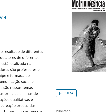
8614
o resultado de diferentes
de atores de diferentes
 está localizada na
dores são professores e
quipe é formada por
comunicação social e
is são nossos temas
PDF/A
s principais linhas de
ações qualitativas e
 recreação produzidas
Publicado
os. Embora percorramos o