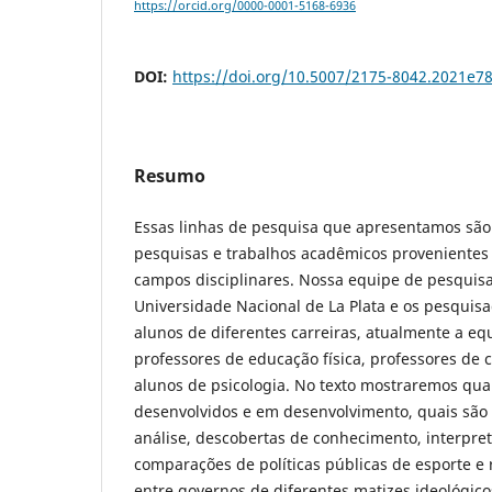
https://orcid.org/0000-0001-5168-6936
DOI:
https://doi.org/10.5007/2175-8042.2021e7
Resumo
Essas linhas de pesquisa que apresentamos são 
pesquisas e trabalhos acadêmicos provenientes 
campos disciplinares. Nossa equipe de pesquisa
Universidade Nacional de La Plata e os pesquisa
alunos de diferentes carreiras, atualmente a e
professores de educação física, professores de 
alunos de psicologia. No texto mostraremos qua
desenvolvidos e em desenvolvimento, quais são a
análise, descobertas de conhecimento, interpret
comparações de políticas públicas de esporte e
entre governos de diferentes matizes ideológic