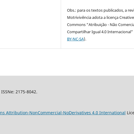
Obs.: para os textos publicados, a rev
Motrivivência adota a licença Creativ
Commons “Atribuição - Não Comercia
Compartilhar Igual 4.0 Internacional” 
BY-NC-SA
).
l, ISSNe: 2175-8042.
s Attribution-NonCommercial-NoDerivatives 4.0 International
Lic