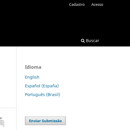
Cadastro
Acesso
Buscar
Idioma
English
Español (España)
Português (Brasil)
Enviar Submissão