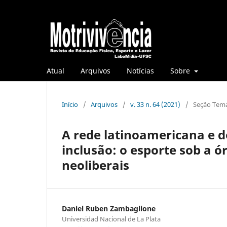
Atual
Arquivos
Notícias
Sobre
Início
/
Arquivos
/
v. 33 n. 64 (2021)
/
Seção Temá
A rede latinoamericana e do
inclusão: o esporte sob a ó
neoliberais
Daniel Ruben Zambaglione
Universidad Nacional de La Plata