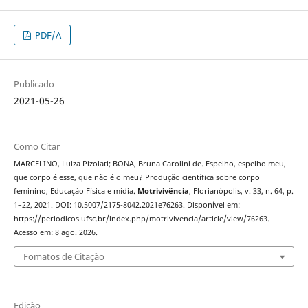
PDF/A
Publicado
2021-05-26
Como Citar
MARCELINO, Luiza Pizolati; BONA, Bruna Carolini de. Espelho, espelho meu,
que corpo é esse, que não é o meu? Produção científica sobre corpo
feminino, Educação Física e mídia.
Motrivivência
, Florianópolis, v. 33, n. 64, p.
1–22, 2021. DOI: 10.5007/2175-8042.2021e76263. Disponível em:
https://periodicos.ufsc.br/index.php/motrivivencia/article/view/76263.
Acesso em: 8 ago. 2026.
Fomatos de Citação
Edição