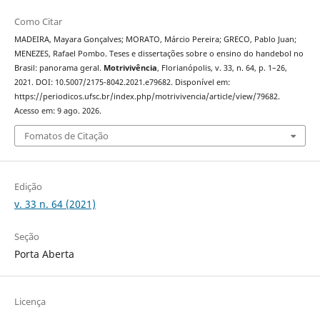
Como Citar
MADEIRA, Mayara Gonçalves; MORATO, Márcio Pereira; GRECO, Pablo Juan;
MENEZES, Rafael Pombo. Teses e dissertações sobre o ensino do handebol no
Brasil: panorama geral.
Motrivivência
, Florianópolis, v. 33, n. 64, p. 1–26,
2021. DOI: 10.5007/2175-8042.2021.e79682. Disponível em:
https://periodicos.ufsc.br/index.php/motrivivencia/article/view/79682.
Acesso em: 9 ago. 2026.
Fomatos de Citação
Edição
v. 33 n. 64 (2021)
Seção
Porta Aberta
Licença