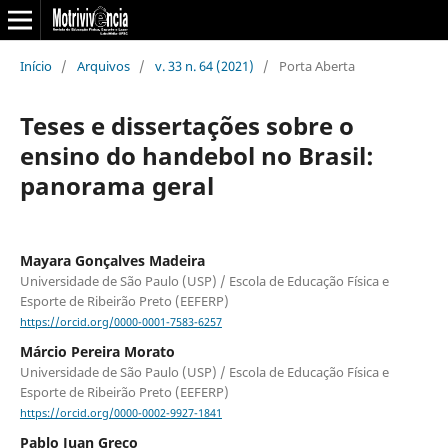
Início
/
Arquivos
/
v. 33 n. 64 (2021)
/
Porta Aberta
Teses e dissertações sobre o
ensino do handebol no Brasil:
panorama geral
Mayara Gonçalves Madeira
Universidade de São Paulo (USP) / Escola de Educação Física e
Esporte de Ribeirão Preto (EEFERP)
https://orcid.org/0000-0001-7583-6257
Márcio Pereira Morato
Universidade de São Paulo (USP) / Escola de Educação Física e
Esporte de Ribeirão Preto (EEFERP)
https://orcid.org/0000-0002-9927-1841
Pablo Juan Greco