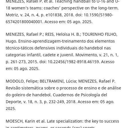
MENEZES, Rafael P. et al. Teaching handball to U-16 and U-
18 women’s teams: coaches’ perspective on the long-term.
Motriz, v. 24, n. 4, p. e101838, 2018. doi: 10.1590/S1980-
6574201800040001. Acesso em: 05 ago. 2025.
MENEZES, Rafael P.; REIS, Heloísa H. B.; TOURINHO FILHO,
Hugo. Ensino-aprendizagem-treinamento dos elementos
técnico-táticos defensivos individuais do handebol nas
categorias infantil, cadete e juvenil. Movimento, v. 21, n. 1,
p. 261-273, 2015. doi: 10.22456/1982-8918.46159. Acesso
em: 05 ago. 2025.
MODOLO, Felipe; BELTRAMINI, Lúcia; MENEZES, Rafael P.
Revisão sistemática sobre o processo de ensino e de análise
do goleiro de handebol. Cuadernos de Psicología del
Deporte, v. 18, n. 3, p. 232-249, 2018. Acesso em: 05 ago.
2025.
MOESCH, Karin et al. Late specialization: the key to success
in centimeters, grams, or seconds (cgs) sports.