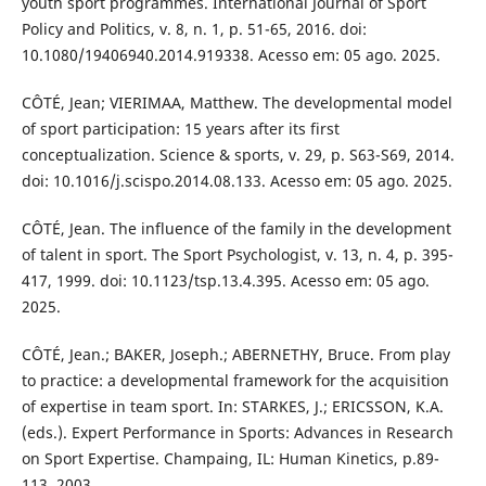
youth sport programmes. International Journal of Sport
Policy and Politics, v. 8, n. 1, p. 51-65, 2016. doi:
10.1080/19406940.2014.919338. Acesso em: 05 ago. 2025.
CÔTÉ, Jean; VIERIMAA, Matthew. The developmental model
of sport participation: 15 years after its first
conceptualization. Science & sports, v. 29, p. S63-S69, 2014.
doi: 10.1016/j.scispo.2014.08.133. Acesso em: 05 ago. 2025.
CÔTÉ, Jean. The influence of the family in the development
of talent in sport. The Sport Psychologist, v. 13, n. 4, p. 395-
417, 1999. doi: 10.1123/tsp.13.4.395. Acesso em: 05 ago.
2025.
CÔTÉ, Jean.; BAKER, Joseph.; ABERNETHY, Bruce. From play
to practice: a developmental framework for the acquisition
of expertise in team sport. In: STARKES, J.; ERICSSON, K.A.
(eds.). Expert Performance in Sports: Advances in Research
on Sport Expertise. Champaing, IL: Human Kinetics, p.89-
113, 2003.