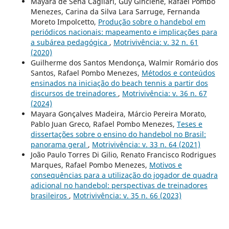
Mayara de Sena Cagliari, Guy Ginciene, Rafael Pombo
Menezes, Carina da Silva Lara Sarruge, Fernanda
Moreto Impolcetto,
Produção sobre o handebol em
periódicos nacionais: mapeamento e implicações para
a subárea pedagógica
,
Motrivivência: v. 32 n. 61
(2020)
Guilherme dos Santos Mendonça, Walmir Romário dos
Santos, Rafael Pombo Menezes,
Métodos e conteúdos
ensinados na iniciação do beach tennis a partir dos
discursos de treinadores
,
Motrivivência: v. 36 n. 67
(2024)
Mayara Gonçalves Madeira, Márcio Pereira Morato,
Pablo Juan Greco, Rafael Pombo Menezes,
Teses e
dissertações sobre o ensino do handebol no Brasil:
panorama geral
,
Motrivivência: v. 33 n. 64 (2021)
João Paulo Torres Di Gilio, Renato Francisco Rodrigues
Marques, Rafael Pombo Menezes,
Motivos e
consequências para a utilização do jogador de quadra
adicional no handebol: perspectivas de treinadores
brasileiros
,
Motrivivência: v. 35 n. 66 (2023)