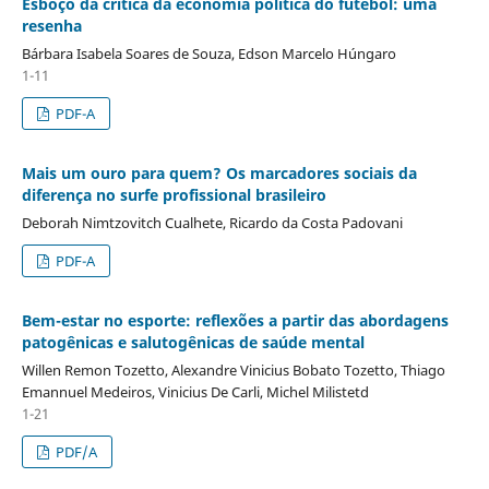
Esboço da crítica da economia política do futebol: uma
resenha
Bárbara Isabela Soares de Souza, Edson Marcelo Húngaro
1-11
PDF-A
Mais um ouro para quem? Os marcadores sociais da
diferença no surfe profissional brasileiro
Deborah Nimtzovitch Cualhete, Ricardo da Costa Padovani
PDF-A
Bem-estar no esporte: reflexões a partir das abordagens
patogênicas e salutogênicas de saúde mental
Willen Remon Tozetto, Alexandre Vinicius Bobato Tozetto, Thiago
Emannuel Medeiros, Vinicius De Carli, Michel Milistetd
1-21
PDF/A