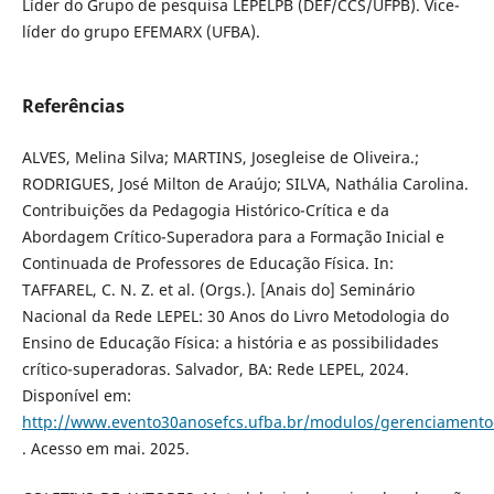
Líder do Grupo de pesquisa LEPELPB (DEF/CCS/UFPB). Vice-
líder do grupo EFEMARX (UFBA).
Referências
ALVES, Melina Silva; MARTINS, Josegleise de Oliveira.;
RODRIGUES, José Milton de Araújo; SILVA, Nathália Carolina.
Contribuições da Pedagogia Histórico-Crítica e da
Abordagem Crítico-Superadora para a Formação Inicial e
Continuada de Professores de Educação Física. In:
TAFFAREL, C. N. Z. et al. (Orgs.). [Anais do] Seminário
Nacional da Rede LEPEL: 30 Anos do Livro Metodologia do
Ensino de Educação Física: a história e as possibilidades
crítico-superadoras. Salvador, BA: Rede LEPEL, 2024.
Disponível em:
http://www.evento30anosefcs.ufba.br/modulos/gerenciamen
. Acesso em mai. 2025.