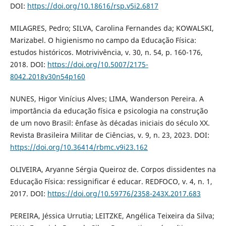
DOI:
https://doi.org/10.18616/rsp.v5i2.6817
MILAGRES, Pedro; SILVA, Carolina Fernandes da; KOWALSKI,
Marizabel. O higienismo no campo da Educação Física:
estudos históricos. Motrivivência, v. 30, n. 54, p. 160-176,
2018. DOI:
https://doi.org/10.5007/2175-
8042.2018v30n54p160
NUNES, Higor Vinícius Alves; LIMA, Wanderson Pereira. A
importância da educação física e psicologia na construção
de um novo Brasil: ênfase às décadas iniciais do século XX.
Revista Brasileira Militar de Ciências, v. 9, n. 23, 2023. DOI:
https://doi.org/10.36414/rbmc.v9i23.162
OLIVEIRA, Aryanne Sérgia Queiroz de. Corpos dissidentes na
Educação Física: ressignificar é educar. REDFOCO, v. 4, n. 1,
2017. DOI:
https://doi.org/10.59776/2358-243X.2017.683
PEREIRA, Jéssica Urrutia; LEITZKE, Angélica Teixeira da Silva;