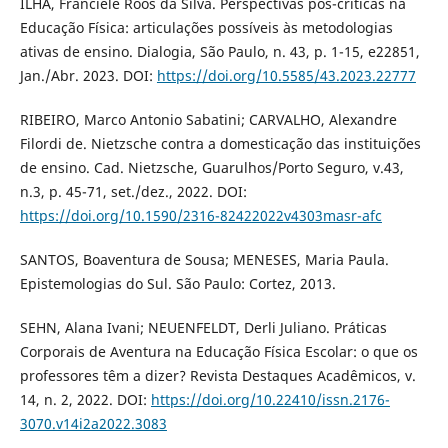
ILHA, Franciele Roos da Silva. Perspectivas pós-críticas na
Educação Física: articulações possíveis às metodologias
ativas de ensino. Dialogia, São Paulo, n. 43, p. 1-15, e22851,
Jan./Abr. 2023. DOI:
https://doi.org/10.5585/43.2023.22777
RIBEIRO, Marco Antonio Sabatini; CARVALHO, Alexandre
Filordi de. Nietzsche contra a domesticação das instituições
de ensino. Cad. Nietzsche, Guarulhos/Porto Seguro, v.43,
n.3, p. 45-71, set./dez., 2022. DOI:
https://doi.org/10.1590/2316-82422022v4303masr-afc
SANTOS, Boaventura de Sousa; MENESES, Maria Paula.
Epistemologias do Sul. São Paulo: Cortez, 2013.
SEHN, Alana Ivani; NEUENFELDT, Derli Juliano. Práticas
Corporais de Aventura na Educação Física Escolar: o que os
professores têm a dizer? Revista Destaques Acadêmicos, v.
14, n. 2, 2022. DOI:
https://doi.org/10.22410/issn.2176-
3070.v14i2a2022.3083