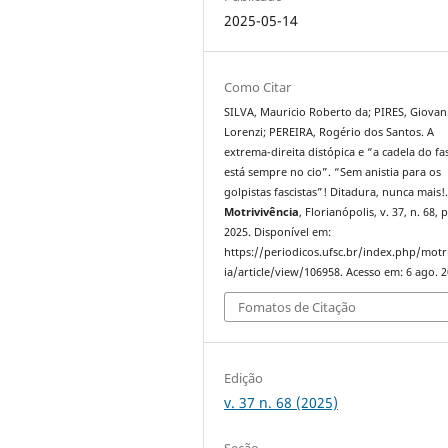
2025-05-14
Como Citar
SILVA, Mauricio Roberto da; PIRES, Giovan
Lorenzi; PEREIRA, Rogério dos Santos. A
extrema-direita distópica e “a cadela do f
está sempre no cio”. “Sem anistia para os
golpistas fascistas”! Ditadura, nunca mais!
Motrivivência
, Florianópolis, v. 37, n. 68, 
2025. Disponível em:
https://periodicos.ufsc.br/index.php/motr
ia/article/view/106958. Acesso em: 6 ago. 2
Fomatos de Citação
Edição
v. 37 n. 68 (2025)