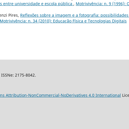
s entre universidade e escola pública
,
Motrivivência: n. 9 (1996): 
nzi Pires,
Reflexões sobre a imagem e a fotografia: possibilidades
Motrivivência: n. 34 (2010): Educação Física e Tecnologias Digitais
l, ISSNe: 2175-8042.
s Attribution-NonCommercial-NoDerivatives 4.0 International
Lic