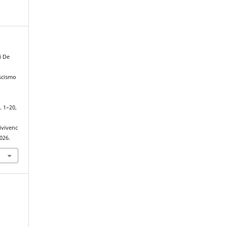
i De
ascismo
.
p. 1–20,
ivivenc
026.