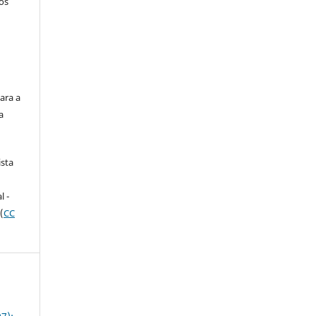
tos
ara a
a
ista
e
l -
(
CC