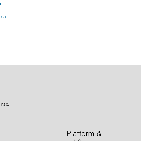
O
 na
ense.