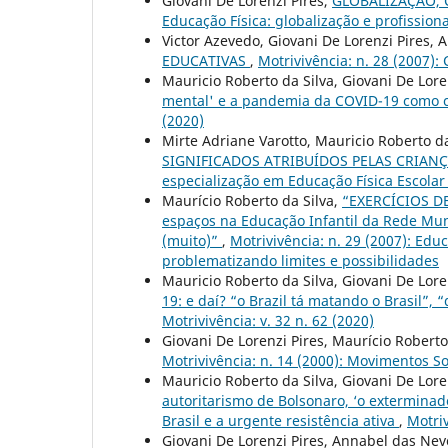
Giovani De Lorenzi Pires,
GLOBALIZAÇÃO, 
Educação Física: globalização e profission
Victor Azevedo, Giovani De Lorenzi Pires, A
EDUCATIVAS
,
Motrivivência: n. 28 (2007):
Mauricio Roberto da Silva, Giovani De Lore
mental' e a pandemia da COVID-19 como ca
(2020)
Mirte Adriane Varotto, Mauricio Roberto da
SIGNIFICADOS ATRIBUÍDOS PELAS CRIAN
especialização em Educação Física Escol
Maurício Roberto da Silva,
“EXERCÍCIOS DE
espaços na Educação Infantil da Rede Muni
(muito)”
,
Motrivivência: n. 29 (2007): Edu
problematizando limites e possibilidades
Mauricio Roberto da Silva, Giovani De Lore
19: e daí? “o Brazil tá matando o Brasil”, “
Motrivivência: v. 32 n. 62 (2020)
Giovani De Lorenzi Pires, Maurício Roberto
Motrivivência: n. 14 (2000): Movimentos So
Mauricio Roberto da Silva, Giovani De Lore
autoritarismo de Bolsonaro, ‘o exterminado
Brasil e a urgente resistência ativa
,
Motriv
Giovani De Lorenzi Pires, Annabel das Nev