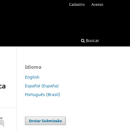
Cadastro
Acesso
Buscar
Idioma
English
ca
Español (España)
Português (Brasil)
Enviar Submissão