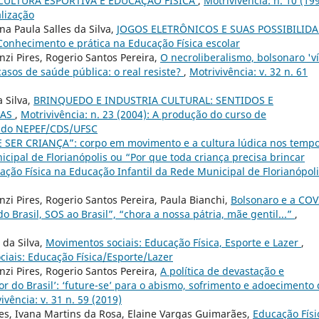
CULTURA ESPORTIVA E EDUCAÇÃO FÍSICA
,
Motrivivência: n. 10 (199
alização
na Paula Salles da Silva,
JOGOS ELETRÔNICOS E SUAS POSSIBILID
 Conhecimento e prática na Educação Física escolar
nzi Pires, Rogerio Santos Pereira,
O necroliberalismo, bolsonaro 'v
sos de saúde pública: o real resiste?
,
Motrivivência: v. 32 n. 61
 Silva,
BRINQUEDO E INDUSTRIA CULTURAL: SENTIDOS E
ÇAS
,
Motrivivência: n. 23 (2004): A produção do curso de
ar do NEPEF/CDS/UFSC
 SER CRIANÇA”: corpo em movimento e a cultura lúdica nos tempo
cipal de Florianópolis ou “Por que toda criança precisa brincar
cação Física na Educação Infantil da Rede Municipal de Florianópoli
nzi Pires, Rogerio Santos Pereira, Paula Bianchi,
Bolsonaro e a COV
do Brasil, SOS ao Brasil”, “chora a nossa pátria, mãe gentil...”
,
 da Silva,
Movimentos sociais: Educação Física, Esporte e Lazer
,
ciais: Educação Física/Esporte/Lazer
nzi Pires, Rogerio Santos Pereira,
A política de devastação e
r do Brasil’: ‘future-se’ para o abismo, sofrimento e adoecimento
ivência: v. 31 n. 59 (2019)
es, Ivana Martins da Rosa, Elaine Vargas Guimarães,
Educação Físi