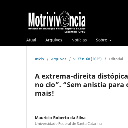
Atual
Arquivos
Notícias
Sobre
Início
/
Arquivos
/
v. 37 n. 68 (2025)
/
Editorial
A extrema-direita distópic
no cio”. “Sem anistia para 
mais!
Mauricio Roberto da Silva
Universidade Federal de Santa Catarina