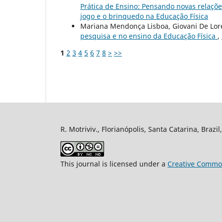
Prática de Ensino: Pensando novas relaçõe
jogo e o brinquedo na Educação Física
Mariana Mendonça Lisboa, Giovani De Lore
pesquisa e no ensino da Educação Física
,
1
2
3
4
5
6
7
8
>
>>
R. Motriviv., Florianópolis, Santa Catarina, Brazi
This journal is licensed under a
Creative Common