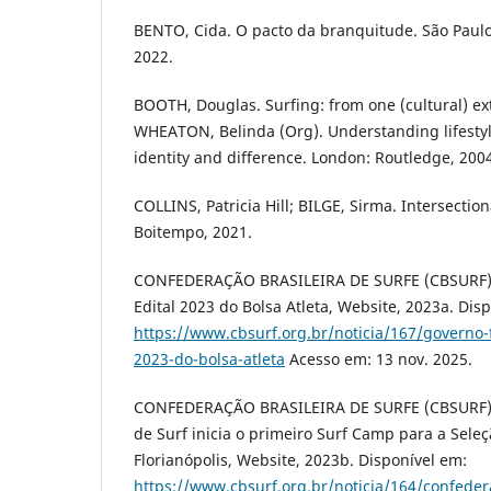
BENTO, Cida. O pacto da branquitude. São Paul
2022.
BOOTH, Douglas. Surfing: from one (cultural) ex
WHEATON, Belinda (Org). Understanding lifestyl
identity and difference. London: Routledge, 2004.
COLLINS, Patricia Hill; BILGE, Sirma. Intersection
Boitempo, 2021.
CONFEDERAÇÃO BRASILEIRA DE SURFE (CBSURF). 
Edital 2023 do Bolsa Atleta, Website, 2023a. Dis
https://www.cbsurf.org.br/noticia/167/governo-f
2023-do-bolsa-atleta
Acesso em: 13 nov. 2025.
CONFEDERAÇÃO BRASILEIRA DE SURFE (CBSURF). 
de Surf inicia o primeiro Surf Camp para a Seleç
Florianópolis, Website, 2023b. Disponível em:
https://www.cbsurf.org.br/noticia/164/confedera