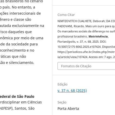
as brasileiros no cenário
 país. No entanto, a
ações interseccionais de
Como Citar
ênero e classe são
NIMTZOVITCH CUALHETE, Deborah; DA C
pautada exclusivamente na
PADOVANI, Ricardo. Mais um ouro para 
 risco daqueles que
Os marcadores sociais da diferença no sur
profissional brasileiro.
Motrivivência
,
conômica por meio de uma
Florianópolis, v. 37, n. 68, 2025. DOI:
dade da sociedade para
10.5007/2175-8042.2025.e107424. Disponíve
reconhecimento e no
https://periodicos.ufsc.br/index.php/motr
ráticas que não
ia/article/view/107424. Acesso em: 7 ago. 2
ão e silenciamento.
Fomatos de Citação
Edição
v. 37 n. 68 (2025)
ederal de São Paulo
disciplinar em Ciências
Seção
NIFESP), Santos, São
Porta Aberta