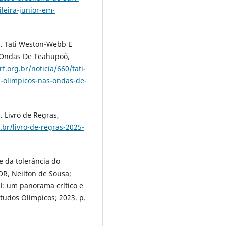
ileira-junior-em-
 Tati Weston-Webb E
 Ondas De Teahupo´o,
f.org.br/noticia/660/tati-
-olimpicos-nas-ondas-de-
Livro de Regras,
.br/livro-de-regras-2025-
 da tolerância do
R, Neilton de Sousa;
il: um panorama crítico e
studos Olímpicos; 2023. p.