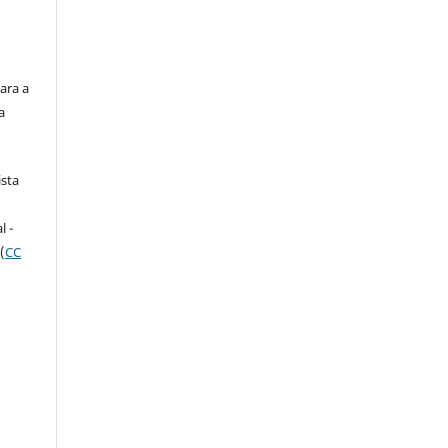
ara a
a
ista
e
l -
(
CC