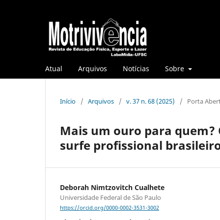
Atual
Arquivos
Notícias
Sobre
Início
/
Arquivos
/
v. 37 n. 68 (2025)
/
Porta Aber
Mais um ouro para quem? O
surfe profissional brasileir
Deborah Nimtzovitch Cualhete
Universidade Federal de São Paulo
https://orcid.org/0000-0002-3531-3002