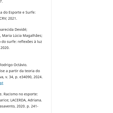
7.
 do Esporte e Surfe:
 CRV; 2021.
arecida Devidé;
 Maria Lúcia Magalhães;
 do surfe: reflexões à luz
 2020.
Rodrigo Octávio.
se a partir da teoria do
a, v. 34, p. e34090, 2024.
pt
e. Racismo no esporte:
arice; LACERDA, Adriana.
asavento, 2020. p. 241-