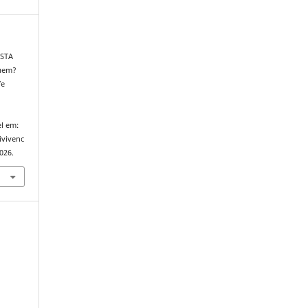
OSTA
quem?
fe
l em:
ivivenc
026.