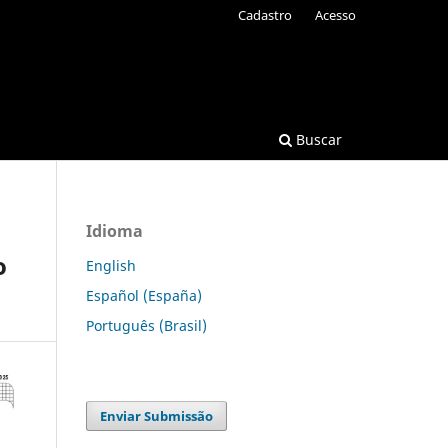
Cadastro
Acesso
Buscar
Idioma
o
English
Español (España)
Português (Brasil)
Enviar Submissão