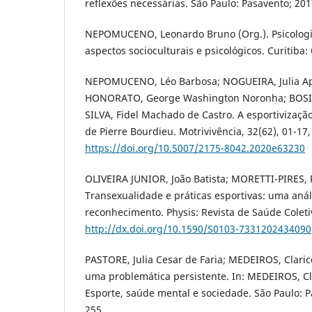
reflexões necessárias. São Paulo: Pasavento; 201
NEPOMUCENO, Leonardo Bruno (Org.). Psicologia
aspectos socioculturais e psicológicos. Curitiba:
NEPOMUCENO, Léo Barbosa; NOGUEIRA, Julia Ap
HONORATO, George Washington Noronha; BOSI,
SILVA, Fidel Machado de Castro. A esportivização
de Pierre Bourdieu. Motrivivência, 32(62), 01-17,
https://doi.org/10.5007/2175-8042.2020e63230
OLIVEIRA JUNIOR, João Batista; MORETTI-PIRES, 
Transexualidade e práticas esportivas: uma análi
reconhecimento. Physis: Revista de Saúde Coletiv
http://dx.doi.org/10.1590/S0103-7331202434090
PASTORE, Julia Cesar de Faria; MEDEIROS, Claric
uma problemática persistente. In: MEDEIROS, Cl
Esporte, saúde mental e sociedade. São Paulo: P
255.