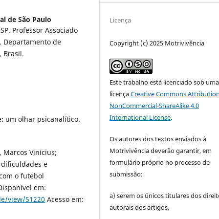
al de São Paulo
Licença
SP. Professor Associado
). Departamento de
Copyright (c) 2025 Motrivivência
 Brasil.
Este trabalho está licenciado sob um
licença
Creative Commons Attribution
NonCommercial-ShareAlike 4.0
International License
.
: um olhar psicanalítico.
Os autores dos textos enviados à
Motrivivência deverão garantir, em
 Marcos Vinícius;
formulário próprio no processo de
 dificuldades e
submissão:
com o futebol
 Disponível em:
a) serem os únicos titulares dos direi
cle/view/51220
Acesso em:
autorais dos artigos,