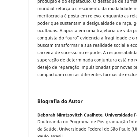
produção e do espetáculo. O destaque de surfist
mundial reforça o crescimento da modalidade no
meritocracia é posta em relevo, enquanto as rel
poder que sustentam a desigualdade de raça, g
ocultadas. A aposta em uma trajetória de vida 
conquista do “ouro” evidencia a fragilidade e o
buscam transformar a sua realidade social e e
carreira de sucesso no esporte. A responsabili
superação de determinada conjuntura está no 
desejo de reparação impulsionadas por novas p
compactuam com as diferentes formas de exclus
Biografia do Autor
Deborah Nimtzovitch Cualhete,
Universidade F
Doutoranda no Programa de Pós-graduação Inter
da Saúde. Universidade Federal de São Paulo (U
Paulo, Brasil.