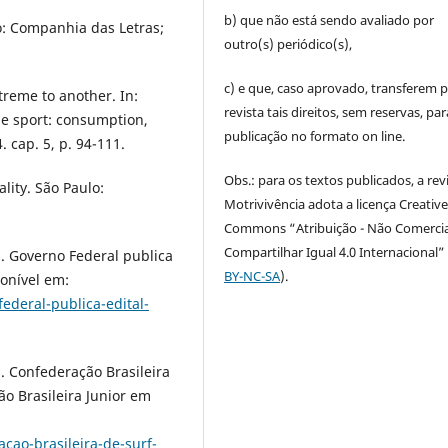
b) que não está sendo avaliado por
o: Companhia das Letras;
outro(s) periódico(s),
c) e que, caso aprovado, transferem p
treme to another. In:
revista tais direitos, sem reservas, par
e sport: consumption,
publicação no formato on line.
 cap. 5, p. 94-111.
Obs.: para os textos publicados, a rev
ality. São Paulo:
Motrivivência adota a licença Creativ
Commons “Atribuição - Não Comercia
Compartilhar Igual 4.0 Internacional” 
Governo Federal publica
BY-NC-SA
).
ponível em:
ederal-publica-edital-
Confederação Brasileira
ão Brasileira Junior em
cao-brasileira-de-surf-