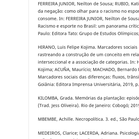
FERREIRA JUNIOR, Neilton de Sousa; RUBIO, Katia
da negação: como olhar para o racismo no espor
consome. In: FERREIRA JUNIOR, Neilton de Sousa
Racismo e esporte no Brasil: um panorama crític
Paulo: Editora Tato: Grupo de Estudos Olímpicos;
HIRANO, Luis Felipe Kojima. Marcadores sociais 
rastreando a construção de um conceito em re
interseccional e a associação de categorias. In:
Kojima; ACUÑA, Maurício; MACHADO, Bernardo F
Marcadores sociais das diferenças: fluxos, trânsi
Goiânia: Editora Imprensa Universitária, 2019, p.
KILOMBA, Grada. Memórias da plantação: episód
(Trad. Jess Oliveira). Rio de Janeiro: Cobogó; 201
MBEMBE, Achille. Necropolítica. 3. ed., São Paulo
MEDEIROS, Clarice; LACERDA, Adriana. Psicologia