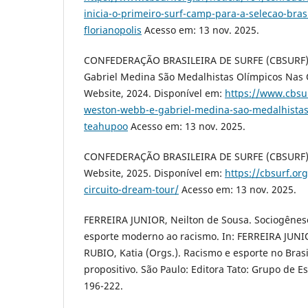
inicia-o-primeiro-surf-camp-para-a-selecao-bras
florianopolis
Acesso em: 13 nov. 2025.
CONFEDERAÇÃO BRASILEIRA DE SURFE (CBSURF).
Gabriel Medina São Medalhistas Olímpicos Nas
Website, 2024. Disponível em:
https://www.cbsur
weston-webb-e-gabriel-medina-sao-medalhistas
teahupoo
Acesso em: 13 nov. 2025.
CONFEDERAÇÃO BRASILEIRA DE SURFE (CBSURF). 
Website, 2025. Disponível em:
https://cbsurf.org
circuito-dream-tour/
Acesso em: 13 nov. 2025.
FERREIRA JUNIOR, Neilton de Sousa. Sociogênese
esporte moderno ao racismo. In: FERREIRA JUNIO
RUBIO, Katia (Orgs.). Racismo e esporte no Bras
propositivo. São Paulo: Editora Tato: Grupo de E
196-222.