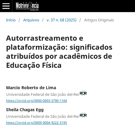
Início
/
Arquivos
/
v. 37 n. 68 (2025)
/
Artigos Originais
Autorrastreamento e
plataformização: significados
atribuídos por acadêmicos de
Educação Física
Marcio Roberto de Lima
Universidade Federal de São João del-Rei
https://orcid.org/0000-0003-3790-1104
Sheila Chagas Egg
Universidade Federal de São João del-Rei
https://orcid.org/0009-0004-9222-3195