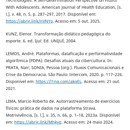
Technologies: A Self-determination Perspective on Fitbits
With Adolescents. American Journal of Health Education, [s.
l.], v. 48, n. 5, p. 287–297, 2017. Disponível em:
https://abrir.link/nVNYo
. Acesso em: 5 out. 2025.
KUNZ, Elenor. Transformação didático pedagógica do
esporte. 6. ed. Ijuí: Ed. UNIJUÍ, 2004.
LEMOS, André. Plataformas, dataficação e performatividade
algorítmica (PDPA): Desafios atuais da cibercultura. In:
PRATA, Nair; SONIA, Pessoa (org.). Fluxos Comunicacionais e
Crise da Democracia. São Paulo: Intercom, 2020. p. 117–226.
Disponível em:
https://l1nq.com/akgEL
. Acesso em: 21 out.
2021.
LIMA, Marcio Roberto de. Autorrastreamento de exercícios
físicos: prática de dados na plataforma Strava.
Motrivivência, [s. l.], v. 35, n. 66, p. 1–18, 2023a. Disponível
em:
https://abrir.link/Mhkyq
. Acesso em: 24 maio 2024.