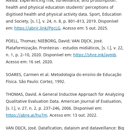
Alexia. Experiencing risk, surveillance, and prosumption:
health and physical education students’ perceptions of
digitised health and physical activity data. Sport, Education
and Society, [s. l.], v. 24, n. 8, p. 801–813, 2019. Disponível
em:
https://abrir.link/PgcLG
. Acesso em: 5 out. 2025.
POELL, Thomas; NIEBORG, David; VAN DIJCK, José.
Plataformização. Fronteiras - estudos midiáticos, [s. l.], v. 22,
n. 1, p. 2–10, 2020. Disponível em:
https://shre.ink/aymb
.
Acesso em: 16 set. 2020.
SOARES, Carmen et al. Metodologia do ensino de Educação
Física. São Paulo: Cortez, 1992.
THOMAS, David. A General Inductive Approach for Analyzing
Qualitative Evaluation Data. American Journal of Evaluation,
[s. l.], v. 27, n. 2, p. 237–246, 2006. Disponível em:
https://abre.ai/hu7m
. Acesso em: 13 out. 2022.
VAN DIJCK, José. Datafication, dataism and dataveillance: Big