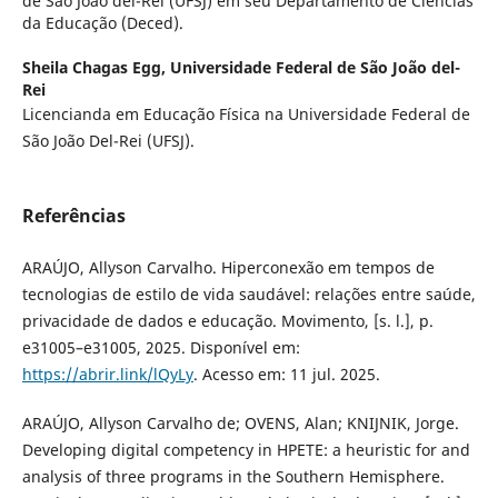
de São João del-Rei (UFSJ) em seu Departamento de Ciências
da Educação (Deced).
Sheila Chagas Egg,
Universidade Federal de São João del-
Rei
Licencianda em Educação Física na Universidade Federal de
São João Del-Rei (UFSJ).
Referências
ARAÚJO, Allyson Carvalho. Hiperconexão em tempos de
tecnologias de estilo de vida saudável: relações entre saúde,
privacidade de dados e educação. Movimento, [s. l.], p.
e31005–e31005, 2025. Disponível em:
https://abrir.link/lQyLy
. Acesso em: 11 jul. 2025.
ARAÚJO, Allyson Carvalho de; OVENS, Alan; KNIJNIK, Jorge.
Developing digital competency in HPETE: a heuristic for and
analysis of three programs in the Southern Hemisphere.