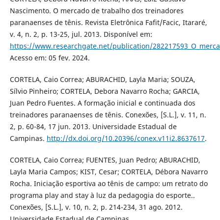
Nascimento. O mercado de trabalho dos treinadores
paranaenses de tênis. Revista Eletrônica Fafit/Facic, Itararé,
v. 4, n. 2, p. 13-25, jul. 2013. Disponível em:
https://www.researchgate.net/publication/282217593_O_merca
Acesso em: 05 fev. 2024.
CORTELA, Caio Correa; ABURACHID, Layla Maria; SOUZA,
Sílvio Pinheiro; CORTELA, Debora Navarro Rocha; GARCIA,
Juan Pedro Fuentes. A formação inicial e continuada dos
treinadores paranaenses de tênis. Conexões, [S.L.], v. 11, n.
2, p. 60-84, 17 jun. 2013. Universidade Estadual de
Campinas.
http://dx.doi.org/10.20396/conex.v11i2.8637617
.
CORTELA, Caio Correa; FUENTES, Juan Pedro; ABURACHID,
Layla Maria Campos; KIST, Cesar; CORTELA, Débora Navarro
Rocha. Iniciação esportiva ao tênis de campo: um retrato do
programa play and stay à luz da pedagogia do esporte..
Conexões, [S.L.], v. 10, n. 2, p. 214-234, 31 ago. 2012.
Universidade Estadual de Campinas.