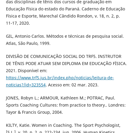
das disciplinas de tênis dos cursos de graduação em
Educação Física do estado do Paraná. Caderno de Educação
Física e Esporte, Marechal Cândido Rondon, v. 18, n. 2, p.
11-17, 2020.
GIL, Antonio Carlos. Métodos e técnicas de pesquisa social.
Atlas, São Paulo, 1999.
DIVISÃO DE COMUNICAÇÃO SOCIAL DO TRF5. INSTRUTOR
DE TÊNIS PODE ATUAR SEM DIPLOMA EM EDUCAÇÃO FÍSICA.
2021. Disponível em:
https://www.trf5.jus.br/index.php/noticias/leitura-de-
noticias?/id=323554
. Acesso em: 02 mar. 2023.
JONES, Robyn L.; ARMOUR, Kathleen M.; POTRAC, Paul.
Sports Coaching Cultures: from practice to theory.. Londres:
Tayor & Francis Group, 2004.
KILTY, Katie. Women in Coaching. The Sport Psychologist,
[S.L.], v. 20, n. 2, p. 222-234, jun. 2006. Human Kinetics.