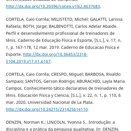
http://dx.doi.org/10.20396/conex.v10i2.8637683
.
CORTELA, Caio Corrêa; MILISTETD, Michel; GALATTI, Larissa
Rafaela; BOTH, Jorge; BALBINOTTI, Carlos Adelar Abaide.
Perfil e desenvolvimento profissional de treinadores de
tênis. Caderno de Educação Física e Esporte, [S.L.], v. 17, n.
1, p. 167-178, 12 mar. 2019. Caderno de Educacao Fisica e
Esporte.
http://dx.doi.org/10.36453/2318-
5104.2019.v17.n1.p167
.
CORTELA, Caio Corrêa; CRESPO, Miguel; BARBOSA, Rivaldo
Sampaio; SANTOS, Gerson Rodrigo; ABURACHID, Layla Maria
Campos. Conhecimento tático declarativo de treinadores de
tênis. Educación Física y Ciencia, [S.L.], v. 22, n. 1, p. 110, 6
mar. 2020. Universidad Nacional de La Plata.
http://dx.doi.org/10.24215/23142561e110
.
DENZIN, Norman K.; LINCOLN, Yvonna S.. Introdução: a
disciplina e a prática da pesquisa qualitativa. In: DENZIN,