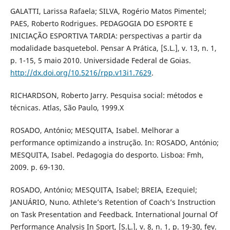
GALATTI, Larissa Rafaela; SILVA, Rogério Matos Pimentel;
PAES, Roberto Rodrigues. PEDAGOGIA DO ESPORTE E
INICIAÇÃO ESPORTIVA TARDIA: perspectivas a partir da
modalidade basquetebol. Pensar A Prática, [S.L.], v. 13, n. 1,
p. 1-15, 5 maio 2010. Universidade Federal de Goias.
http://dx.doi.org/10.5216/rpp.v13i1.7629
.
RICHARDSON, Roberto Jarry. Pesquisa social: métodos e
técnicas. Atlas, São Paulo, 1999.X
ROSADO, António; MESQUITA, Isabel. Melhorar a
performance optimizando a instrução. In: ROSADO, António;
MESQUITA, Isabel. Pedagogia do desporto. Lisboa: Fmh,
2009. p. 69-130.
ROSADO, António; MESQUITA, Isabel; BREIA, Ezequiel;
JANUÁRIO, Nuno. Athlete’s Retention of Coach’s Instruction
on Task Presentation and Feedback. International Journal Of
Performance Analysis In Sport, [S.L.], v. 8, n. 1, p. 19-30, fev.