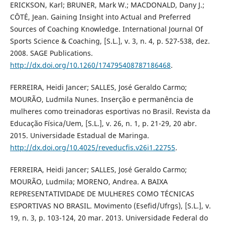
ERICKSON, Karl; BRUNER, Mark W.; MACDONALD, Dany J.;
CÔTÉ, Jean. Gaining Insight into Actual and Preferred
Sources of Coaching Knowledge. International Journal Of
Sports Science & Coaching, [S.L.], v. 3, n. 4, p. 527-538, dez.
2008. SAGE Publications.
http://dx.doi.org/10.1260/174795408787186468
.
FERREIRA, Heidi Jancer; SALLES, José Geraldo Carmo;
MOURÃO, Ludmila Nunes. Inserção e permanência de
mulheres como treinadoras esportivas no Brasil. Revista da
Educação Física/Uem, [S.L.], v. 26, n. 1, p. 21-29, 20 abr.
2015. Universidade Estadual de Maringa.
http://dx.doi.org/10.4025/reveducfis.v26i1.22755
.
FERREIRA, Heidi Jancer; SALLES, José Geraldo Carmo;
MOURÃO, Ludmila; MORENO, Andrea. A BAIXA
REPRESENTATIVIDADE DE MULHERES COMO TÉCNICAS
ESPORTIVAS NO BRASIL. Movimento (Esefid/Ufrgs), [S.L.], v.
19, n. 3, p. 103-124, 20 mar. 2013. Universidade Federal do