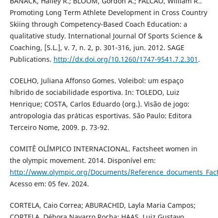
BANACK, Hailey R.; BLOOM, Gordon A.; FALCÃO, William R..
Promoting Long Term Athlete Development in Cross Country
Skiing through Competency-Based Coach Education: a
qualitative study. International Journal Of Sports Science &
Coaching, [S.L.], v. 7, n. 2, p. 301-316, jun. 2012. SAGE
Publications.
http://dx.doi.org/10.1260/1747-9541.7.2.301
.
COELHO, Juliana Affonso Gomes. Voleibol: um espaço
híbrido de sociabilidade esportiva. In: TOLEDO, Luiz
Henrique; COSTA, Carlos Eduardo (org.). Visão de jogo:
antropologia das práticas esportivas. São Paulo: Editora
Terceiro Nome, 2009. p. 73-92.
COMITÊ OLÍMPICO INTERNACIONAL. Factsheet women in
the olympic movement. 2014. Disponível em:
http://www.olympic.org/Documents/Reference_documents_Fa
Acesso em: 05 fev. 2024.
CORTELA, Caio Correa; ABURACHID, Layla Maria Campos;
CORTELA, Débora Navarro Rocha; HAAS, Luiz Gustavo