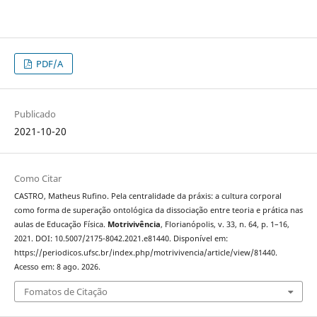
PDF/A
Publicado
2021-10-20
Como Citar
CASTRO, Matheus Rufino. Pela centralidade da práxis: a cultura corporal
como forma de superação ontológica da dissociação entre teoria e prática nas
aulas de Educação Física.
Motrivivência
, Florianópolis, v. 33, n. 64, p. 1–16,
2021. DOI: 10.5007/2175-8042.2021.e81440. Disponível em:
https://periodicos.ufsc.br/index.php/motrivivencia/article/view/81440.
Acesso em: 8 ago. 2026.
Fomatos de Citação