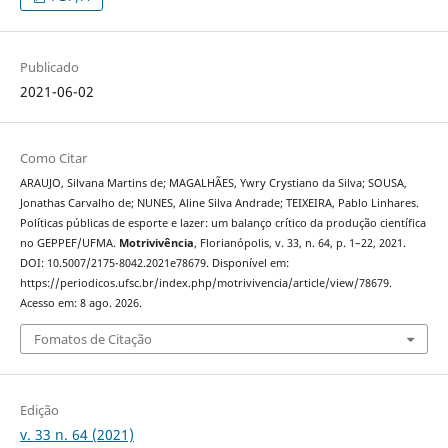
Publicado
2021-06-02
Como Citar
ARAUJO, Silvana Martins de; MAGALHÃES, Ywry Crystiano da Silva; SOUSA,
Jonathas Carvalho de; NUNES, Aline Silva Andrade; TEIXEIRA, Pablo Linhares.
Políticas públicas de esporte e lazer: um balanço crítico da produção científica
no GEPPEF/UFMA.
Motrivivência
, Florianópolis, v. 33, n. 64, p. 1–22, 2021.
DOI: 10.5007/2175-8042.2021e78679. Disponível em:
https://periodicos.ufsc.br/index.php/motrivivencia/article/view/78679.
Acesso em: 8 ago. 2026.
Fomatos de Citação
Edição
v. 33 n. 64 (2021)