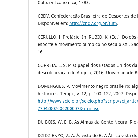
Cultura Económica, 1982.
CBDV. Confederação Brasileira de Desportos de D
Disponível em:
http://cbdv.org.br/fut5
.
CERULLO, I. Prefácio. In: RUBIO, K. (Ed.). Do pó
esporte e movimento olímpico no século XXI. São
16.
CORREIA, L. S. P. O papel dos Estados Unidos d
descolonização de Angola. 2016. Universidade Be
DOMINGUES, P. Movimento negro brasileiro: a
históricos. Tempo, v. 12, p. 100–122, 2007. Dispo
http://www.scielo.br/scielo.php?script=sci_artt
77042007000200007&nrm=iso
.
DU BOIS, W. E. B. As Almas da Gente Negra. Rio 
DZIDZIENYO, A. A. Á. vista do B. A África vista do 