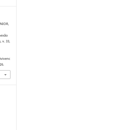
ÚNIOR,
onexão
, v. 33,
ivivenc
26.