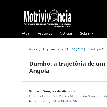
Atual
Arquivos
Notícias
Sobre
Início
/
Arquivos
/
v. 33 n. 64 (2021)
/
Artigos Ori
Dumbo: a trajetória de um 
Angola
William Douglas de Almeida
Universidade de São Paulo / Membro do Grupo de Est
https://orcid.org/0000-0001-9838-0934