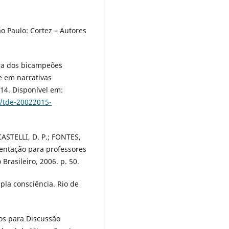
o Paulo: Cortez – Autores
ira dos bicampeões
 em narrativas
014. Disponível em:
3/tde-20022015-
CASTELLI, D. P.; FONTES,
ientação para professores
Brasileiro, 2006. p. 50.
pla consciência. Rio de
os para Discussão