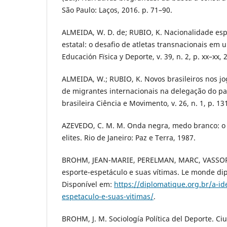
São Paulo: Laços, 2016. p. 71–90.
ALMEIDA, W. D. de; RUBIO, K. Nacionalidade esp
estatal: o desafio de atletas transnacionais em
Educación Fïsica y Deporte, v. 39, n. 2, p. xx–xx, 
ALMEIDA, W.; RUBIO, K. Novos brasileiros nos jo
de migrantes internacionais na delegação do paí
brasileira Ciência e Movimento, v. 26, n. 1, p. 13
AZEVEDO, C. M. M. Onda negra, medo branco: o
elites. Rio de Janeiro: Paz e Terra, 1987.
BROHM, JEAN-MARIE, PERELMAN, MARC, VASSORT,
esporte-espetáculo e suas vítimas. Le monde dip
Disponível em:
https://diplomatique.org.br/a-id
espetaculo-e-suas-vitimas/
.
BROHM, J. M. Sociología Política del Deporte. C