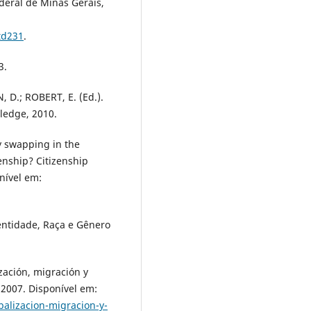
deral de Minas Gerais,
td231
.
3.
 D.; ROBERT, E. (Ed.).
ledge, 2010.
y swapping in the
zenship? Citizenship
onível em:
.
entidade, Raça e Gênero
ización, migración y
, 2007. Disponível em:
alizacion-migracion-y-