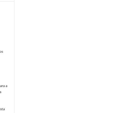
tos
ara a
a
ista