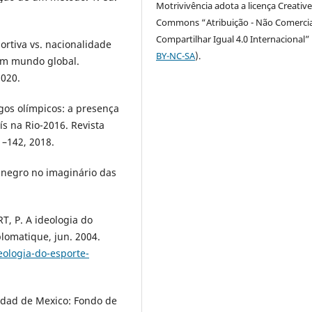
Motrivivência adota a licença Creativ
Commons “Atribuição - Não Comercia
Compartilhar Igual 4.0 Internacional” 
ortiva vs. nacionalidade
BY-NC-SA
).
 um mundo global.
2020.
gos olímpicos: a presença
s na Rio-2016. Revista
1–142, 2018.
 negro no imaginário das
 P. A ideologia do
lomatique, jun. 2004.
eologia-do-esporte-
iudad de Mexico: Fondo de