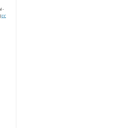
e
l -
(
CC