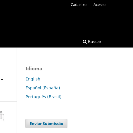
Cadastro
Acesso
Buscar
Idioma
-
English
Español (España)
Português (Brasil)
Enviar Submissão