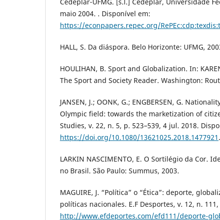
Cedeplar-UFMG. [s.l.] Cedeplar, Universidade Fe
maio 2004. . Disponível em:
https://econpapers.repec.org/RePEc:cdp:texdis:
HALL, S. Da diáspora. Belo Horizonte: UFMG, 200
HOULIHAN, B. Sport and Globalization. In: KAREN,
The Sport and Society Reader. Washington: Rout
JANSEN, J.; OONK, G.; ENGBERSEN, G. Nationalit
Olympic field: towards the marketization of citi
Studies, v. 22, n. 5, p. 523–539, 4 jul. 2018. Disp
https://doi.org/10.1080/13621025.2018.1477921
LARKIN NASCIMENTO, E. O Sortilégio da Cor. Id
no Brasil. São Paulo: Summus, 2003.
MAGUIRE, J. “Política” o “Ética”: deporte, global
políticas nacionales. E.F Desportes, v. 12, n. 111
http://www.efdeportes.com/efd111/deporte-glob