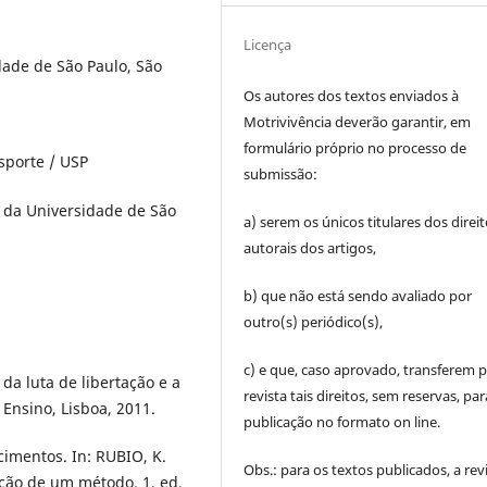
Licença
dade de São Paulo, São
Os autores dos textos enviados à
Motrivivência deverão garantir, em
formulário próprio no processo de
sporte / USP
submissão:
 da Universidade de São
a) serem os únicos titulares dos direi
autorais dos artigos,
b) que não está sendo avaliado por
outro(s) periódico(s),
c) e que, caso aprovado, transferem p
a luta de libertação e a
revista tais direitos, sem reservas, par
 Ensino, Lisboa, 2011.
publicação no formato on line.
cimentos. In: RUBIO, K.
Obs.: para os textos publicados, a rev
ução de um método. 1. ed.