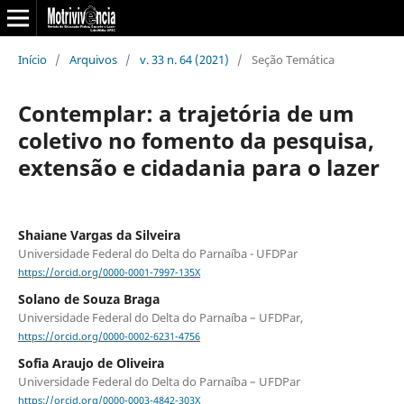
Início
/
Arquivos
/
v. 33 n. 64 (2021)
/
Seção Temática
Contemplar: a trajetória de um
coletivo no fomento da pesquisa,
extensão e cidadania para o lazer
Shaiane Vargas da Silveira
Universidade Federal do Delta do Parnaíba - UFDPar
https://orcid.org/0000-0001-7997-135X
Solano de Souza Braga
Universidade Federal do Delta do Parnaíba – UFDPar,
https://orcid.org/0000-0002-6231-4756
Sofia Araujo de Oliveira
Universidade Federal do Delta do Parnaíba – UFDPar
https://orcid.org/0000-0003-4842-303X