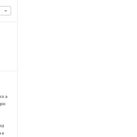
co a
pio
o
stá
a e