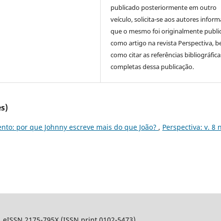
publicado posteriormente em outro
veículo, solicita-se aos autores inform
que o mesmo foi originalmente publi
como artigo na revista Perspectiva, 
como citar as referências bibliográfica
completas dessa publicação.
s)
to: por que Johnny escreve mais do que João?
,
Perspectiva: v. 8 
l. eISSN 2175-795X (ISSN print 0102-5473).