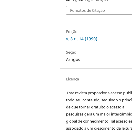
Fomatos de Citação
Edição
v. 8 n. 14 (1990)
Seção
Artigos
Licença
Esta revista proporciona acesso públi
todo seu conteúdo, seguindo o princí
de que tornar gratuito o acesso a
pesquisas gera um maior intercâmbi
global de conhecimento. Tal acesso e
associado a um crescimento da leitur