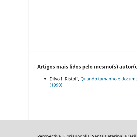
Artigos mais lidos pelo mesmo(s) autor(e
Dilvo I. Ristoff,
Quando tamanho é documen
(1990)
Perspectiva, Florianópolis, Santa Catarina, Brasi