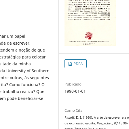
har um papel
de de escrever,
ntendem a noção de que
stratégias para colocar
sultado da minha
PDFA
 da University of Southern
entre outras, às seguintes
Publicado
rita? Como funciona? O
1990-01-01
 trabalho realiza? Que
uem pode beneficiar-se
Como Citar
Ristoff, D. I. (1990). A arte de escrever e a o
de expressão escrita.
Perspectiva
,
8
(14), 90–
https://doi.org/10.5007/%x