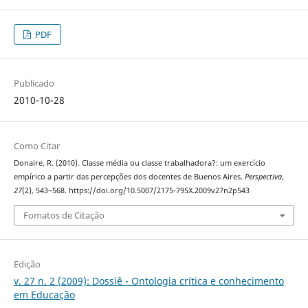
PDF
Publicado
2010-10-28
Como Citar
Donaire, R. (2010). Classe média ou classe trabalhadora?: um exercício
empírico a partir das percepções dos docentes de Buenos Aires.
Perspectiva
,
27
(2), 543–568. https://doi.org/10.5007/2175-795X.2009v27n2p543
Fomatos de Citação
Edição
v. 27 n. 2 (2009): Dossiê - Ontologia crítica e conhecimento
em Educação