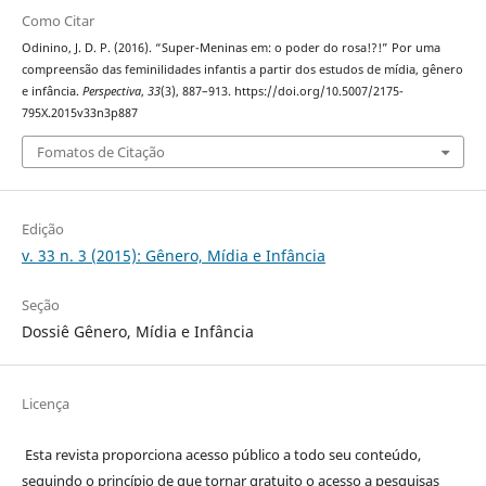
Como Citar
Odinino, J. D. P. (2016). “Super-Meninas em: o poder do rosa!?!” Por uma
compreensão das feminilidades infantis a partir dos estudos de mídia, gênero
e infância.
Perspectiva
,
33
(3), 887–913. https://doi.org/10.5007/2175-
795X.2015v33n3p887
Fomatos de Citação
Edição
v. 33 n. 3 (2015): Gênero, Mídia e Infância
Seção
Dossiê Gênero, Mídia e Infância
Licença
Esta revista proporciona acesso público a todo seu conteúdo,
seguindo o princípio de que tornar gratuito o acesso a pesquisas