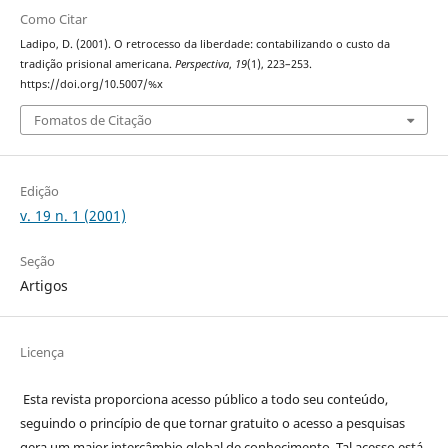
Como Citar
Ladipo, D. (2001). O retrocesso da liberdade: contabilizando o custo da
tradição prisional americana.
Perspectiva
,
19
(1), 223–253.
https://doi.org/10.5007/%x
Fomatos de Citação
Edição
v. 19 n. 1 (2001)
Seção
Artigos
Licença
Esta revista proporciona acesso público a todo seu conteúdo,
seguindo o princípio de que tornar gratuito o acesso a pesquisas
gera um maior intercâmbio global de conhecimento. Tal acesso está