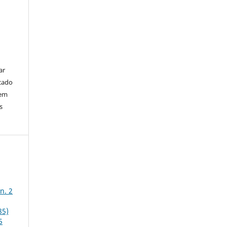
ar
cado
bem
s
n. 2
85)
5