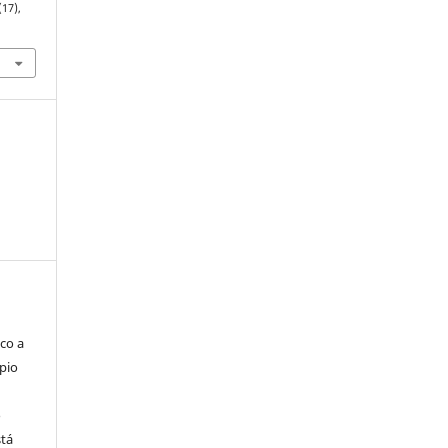
(17),
co a
pio
o
stá