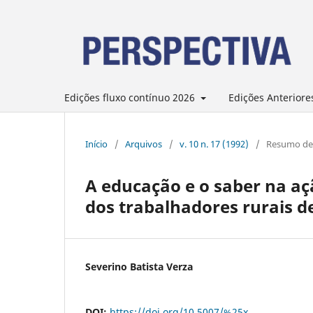
Edições fluxo contínuo 2026
Edições Anteriore
Início
/
Arquivos
/
v. 10 n. 17 (1992)
/
Resumo de 
A educação e o saber na açã
dos trabalhadores rurais de
Severino Batista Verza
DOI:
https://doi.org/10.5007/%25x