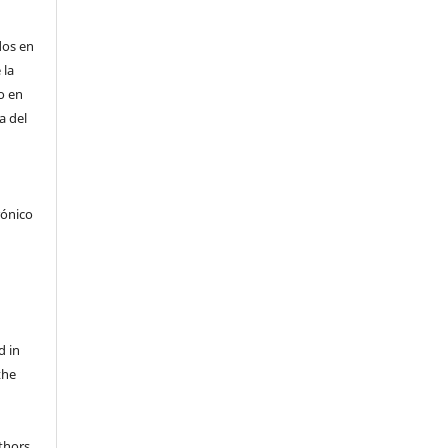
dos en
 la
 o en
a del
rónico
d in
the
thors,