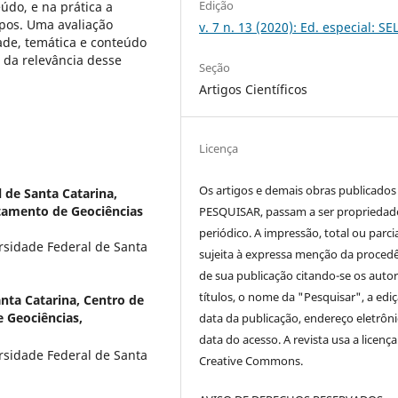
Edição
údo, e na prática a
pos. Uma avaliação
v. 7 n. 13 (2020): Ed. especial: S
ade, temática e conteúdo
 da relevância desse
Seção
Artigos Científicos
Licença
Os artigos e demais obras publicados
 de Santa Catarina,
rtamento de Geociências
PESQUISAR, passam a ser propriedad
periódico. A impressão, total ou parcial
rsidade Federal de Santa
sujeita à expressa menção da proced
de sua publicação citando-se os autor
títulos, o nome da "Pesquisar", a ediç
nta Catarina, Centro de
 Geociências,
data da publicação, endereço eletrôni
data do acesso. A revista usa a licença
rsidade Federal de Santa
Creative Commons.