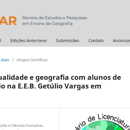
l
Edições Anteriores
Submissões
Contato
Anúncio
ELIGeo
/
Artigos Científicos
xualidade e geografia com alunos de
 na E.E.B. Getúlio Vargas em
sofia e Ciências Humanas,