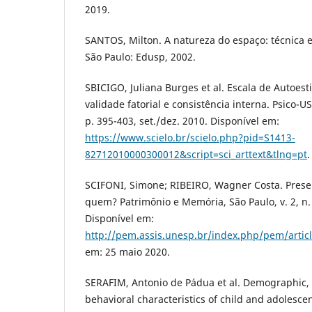
2019.
SANTOS, Milton. A natureza do espaço: técnica 
São Paulo: Edusp, 2002.
SBICIGO, Juliana Burges et al. Escala de Autoes
validade fatorial e consistência interna. Psico-USF,
p. 395-403, set./dez. 2010. Disponível em:
https://www.scielo.br/scielo.php?pid=S1413-
82712010000300012&script=sci_arttext&tlng=pt
.
SCIFONI, Simone; RIBEIRO, Wagner Costa. Preser
quem? Patrimônio e Memória, São Paulo, v. 2, n. 
Disponível em:
http://pem.assis.unesp.br/index.php/pem/artic
em: 25 maio 2020.
SERAFIM, Antonio de Pádua et al. Demographic,
behavioral characteristics of child and adolescen