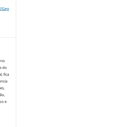
ELIGeo
 no
e do
, fica
ência
es,
ão,
co e