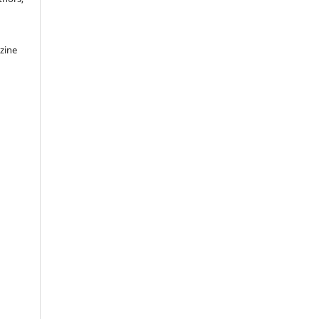
c
zine