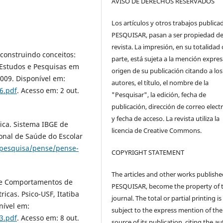
AVISO DE DERECHOS RESERVADOS
Los artículos y otros trabajos publica
PESQUISAR, pasan a ser propiedad de
revista. La impresión, en su totalidad
construindo conceitos:
parte, está sujeta a la mención expres
 Estudos e Pesquisas em
origen de su publicación citando a los
 2009. Disponível em:
autores, el título, el nombre de la
6.pdf
. Acesso em: 2 out.
"Pesquisar", la edición, fecha de
publicación, dirección de correo elect
y fecha de acceso. La revista utiliza la
stica. Sistema IBGE de
licencia de Creative Commons.
onal de Saúde do Escolar
r/pesquisa/pense/pense-
COPYRIGHT STATEMENT
The articles and other works publishe
de Comportamentos de
PESQUISAR, become the property of 
icas. Psico-USF, Itatiba
journal. The total or partial printing is
onível em:
subject to the express mention of the
3.pdf
. Acesso em: 8 out.
source of its publication, citing the au