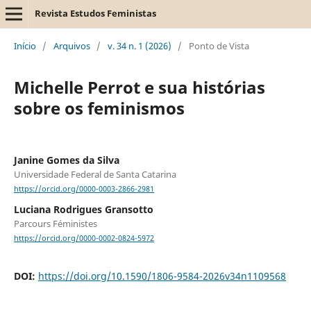
Revista Estudos Feministas
Início
/
Arquivos
/
v. 34 n. 1 (2026)
/
Ponto de Vista
Michelle Perrot e sua histórias
sobre os feminismos
Janine Gomes da Silva
Universidade Federal de Santa Catarina
https://orcid.org/0000-0003-2866-2981
Luciana Rodrigues Gransotto
Parcours Féministes
https://orcid.org/0000-0002-0824-5972
DOI:
https://doi.org/10.1590/1806-9584-2026v34n1109568