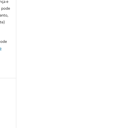
ença e
so pode
anto,
te)
pode
e