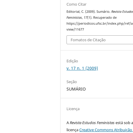
Como Citar
Editorial, C. (2009). Sumário.
Revista Estudo
Feministas
,
17
(1). Recuperado de
https://periodicos.ufsc.br/index.php/ref/ar
view/11677
Fomatos de Citação
Edição
v. 17 n. 1 (2009)
Seção
SUMÁRIO
Licença
A
Revista Estudos Feministas
está sob 
licença
Creative Commons Atribuição 