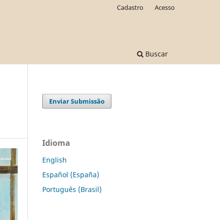
Cadastro
Acesso
Buscar
Enviar Submissão
Idioma
English
Español (España)
Português (Brasil)