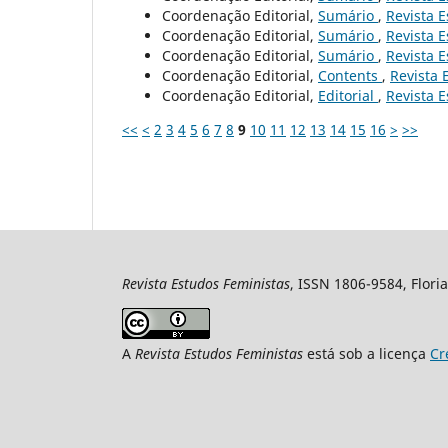
Coordenação Editorial,
Sumário
,
Revista E
Coordenação Editorial,
Sumário
,
Revista E
Coordenação Editorial,
Sumário
,
Revista E
Coordenação Editorial,
Contents
,
Revista 
Coordenação Editorial,
Editorial
,
Revista E
<<
<
2
3
4
5
6
7
8
9
10
11
12
13
14
15
16
>
>>
Revista Estudos Feministas
, ISSN 1806-9584, Floria
A
Revista Estudos Feministas
está sob a licença
Cr