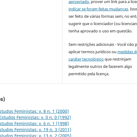
apropriado
, prover um link para a lic
indicar se foram feitas mudanças
. Is
ser feito de várias formas sem, no ent
sugerir que o licenciador (ou licencian
tenha aprovado o uso em questão.
Sem restrições adicionais - Você não 
aplicar termos jurídicos ou
medidas d
caráter tecnológico
que restrinjam
legalmente outros de fazerem algo
permitido pela licença.
s)
studos Feministas: v. 8 n. 1 (2000)
Estudos Feministas: v. 0 n. 0 (1992)
studos Feministas: v. 6 n. 1 (1998)
studos Feministas: v. 19 n. 3 (2011)
studos Feministas: v. 13 n. 2 (2005)