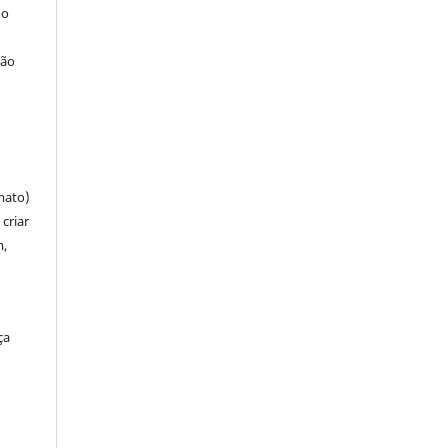
 o
ção
mato)
criar
m,
ça