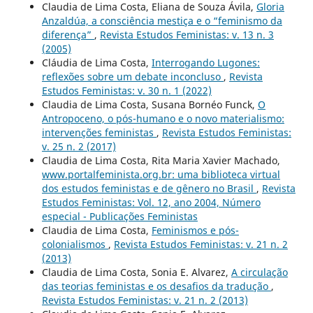
Claudia de Lima Costa, Eliana de Souza Ávila,
Gloria
Anzaldúa, a consciência mestiça e o “feminismo da
diferença”
,
Revista Estudos Feministas: v. 13 n. 3
(2005)
Cláudia de Lima Costa,
Interrogando Lugones:
reflexões sobre um debate inconcluso
,
Revista
Estudos Feministas: v. 30 n. 1 (2022)
Claudia de Lima Costa, Susana Bornéo Funck,
O
Antropoceno, o pós-humano e o novo materialismo:
intervenções feministas
,
Revista Estudos Feministas:
v. 25 n. 2 (2017)
Claudia de Lima Costa, Rita Maria Xavier Machado,
www.portalfeminista.org.br: uma biblioteca virtual
dos estudos feministas e de gênero no Brasil
,
Revista
Estudos Feministas: Vol. 12, ano 2004, Número
especial - Publicações Feministas
Claudia de Lima Costa,
Feminismos e pós-
colonialismos
,
Revista Estudos Feministas: v. 21 n. 2
(2013)
Claudia de Lima Costa, Sonia E. Alvarez,
A circulação
das teorias feministas e os desafios da tradução
,
Revista Estudos Feministas: v. 21 n. 2 (2013)