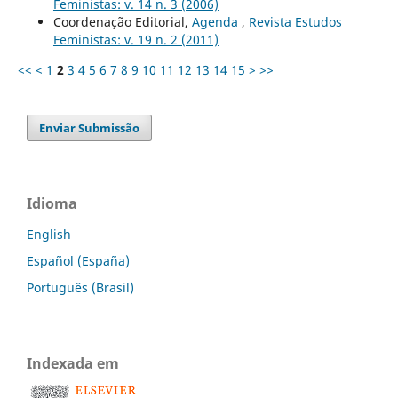
Feministas: v. 14 n. 3 (2006)
Coordenação Editorial,
Agenda
,
Revista Estudos
Feministas: v. 19 n. 2 (2011)
<<
<
1
2
3
4
5
6
7
8
9
10
11
12
13
14
15
>
>>
Enviar Submissão
Idioma
English
Español (España)
Português (Brasil)
Indexada em