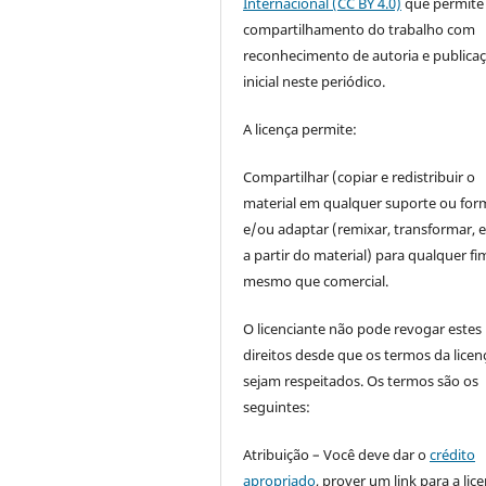
Internacional (CC BY 4.0)
que permite
compartilhamento do trabalho com
reconhecimento de autoria e publica
inicial neste periódico.
A licença permite:
Compartilhar (copiar e redistribuir o
material em qualquer suporte ou for
e/ou adaptar (remixar, transformar, e 
a partir do material) para qualquer fi
mesmo que comercial.
O licenciante não pode revogar estes
direitos desde que os termos da licen
sejam respeitados. Os termos são os
seguintes:
Atribuição – Você deve dar o
crédito
apropriado
, prover um link para a lic