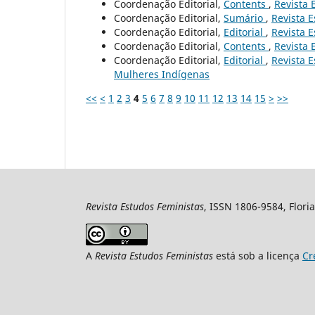
Coordenação Editorial,
Contents
,
Revista 
Coordenação Editorial,
Sumário
,
Revista E
Coordenação Editorial,
Editorial
,
Revista E
Coordenação Editorial,
Contents
,
Revista 
Coordenação Editorial,
Editorial
,
Revista E
Mulheres Indígenas
<<
<
1
2
3
4
5
6
7
8
9
10
11
12
13
14
15
>
>>
Revista Estudos Feministas
, ISSN 1806-9584, Floria
A
Revista Estudos Feministas
está sob a licença
Cr