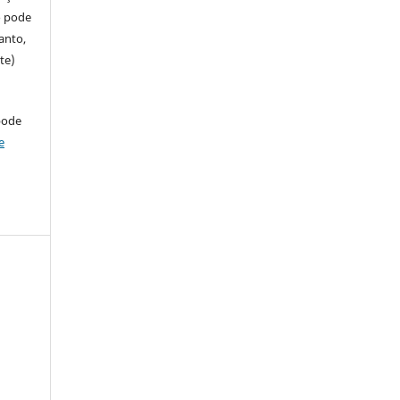
so pode
anto,
te)
pode
e