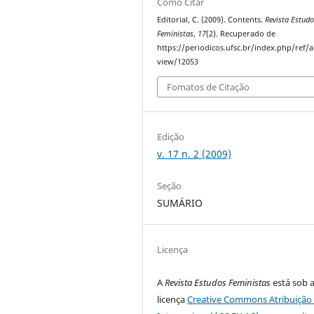
Como Citar
Editorial, C. (2009). Contents.
Revista Estud
Feministas
,
17
(2). Recuperado de
https://periodicos.ufsc.br/index.php/ref/ar
view/12053
Fomatos de Citação
Edição
v. 17 n. 2 (2009)
Seção
SUMÁRIO
Licença
A
Revista Estudos Feministas
está sob 
licença
Creative Commons Atribuição 