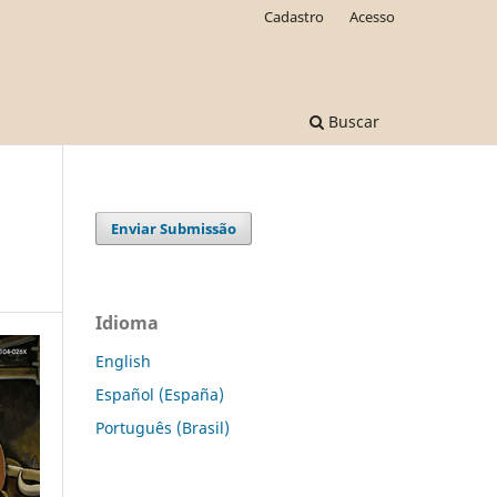
Cadastro
Acesso
Buscar
Enviar Submissão
Idioma
English
Español (España)
Português (Brasil)