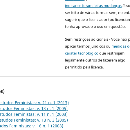
indicar se foram feitas mudanças
. Is
ser feito de várias formas sem, no ent
sugerir que o licenciador (ou licencian
tenha aprovado o uso em questão.
Sem restrições adicionais - Você não 
aplicar termos jurídicos ou
medidas d
caráter tecnológico
que restrinjam
legalmente outros de fazerem algo
permitido pela licença.
s)
Estudos Feministas: v. 21 n. 1 (2013)
studos Feministas: v. 13 n. 1 (2005)
studos Feministas: v. 11 n. 1 (2003)
studos Feministas: v. 13 n. 3 (2005)
udos Feministas: v. 16 n. 1 (2008)