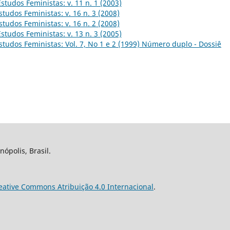
Estudos Feministas: v. 11 n. 1 (2003)
studos Feministas: v. 16 n. 3 (2008)
studos Feministas: v. 16 n. 2 (2008)
Estudos Feministas: v. 13 n. 3 (2005)
studos Feministas: Vol. 7, No 1 e 2 (1999) Número duplo - Dossiê
nópolis, Brasil.
eative Commons Atribuição 4.0 Internacional
.