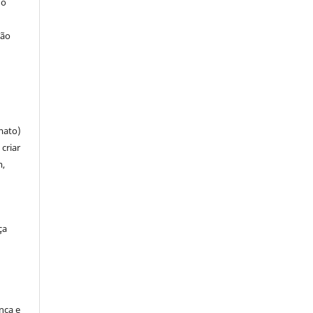
 o
ção
mato)
criar
m,
ça
ença e