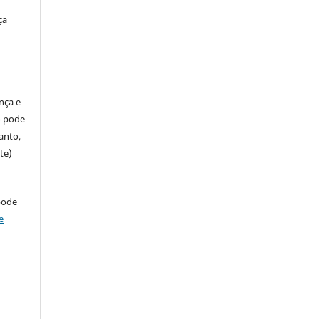
ça
ença e
so pode
anto,
te)
pode
e