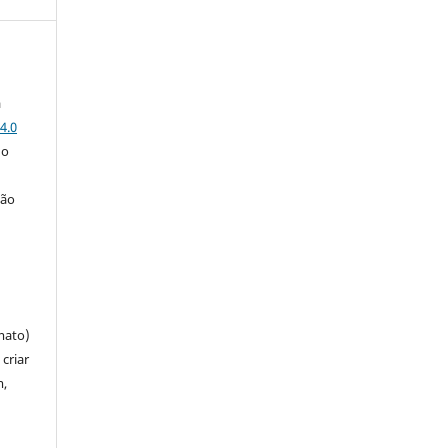
a
4.0
 o
ção
mato)
criar
m,