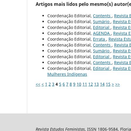
Artigos mais lidos pelo mesmo(s) autor(e
Coordenação Editorial,
Contents
,
Revista 
Coordenação Editorial,
Sumário
,
Revista E
Coordenação Editorial,
Editorial
,
Revista E
Coordenação Editorial,
AGENDA
,
Revista E
Coordenação Editorial,
Errata
,
Revista Est
Coordenação Editorial,
Contents
,
Revista 
Coordenação Editorial,
Sumário
,
Revista E
Coordenação Editorial,
Editorial
,
Revista E
Coordenação Editorial,
Contents
,
Revista 
Coordenação Editorial,
Editorial
,
Revista E
Mulheres Indígenas
<<
<
1
2
3
4
5
6
7
8
9
10
11
12
13
14
15
>
>>
Revista Estudos Feministas
, ISSN 1806-9584, Floria