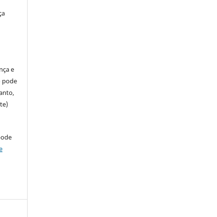
ça
ença e
so pode
anto,
te)
pode
e