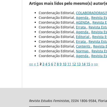
Artigos mais lidos pelo mesmo(s) autor(e
Coordenação Editorial,
COLABORADORAS/
Coordenação Editorial,
Agenda
,
Revista Es
Coordenação Editorial,
AGENDA
,
Revista E
Coordenação Editorial,
Errata
,
Revista Est
Coordenação Editorial,
Agenda
,
Revista Es
Coordenação Editorial,
Editorial
,
Revista E
Coordenação Editorial,
Errata
,
Revista Est
Coordenação Editorial,
Contents
,
Revista 
Coordenação Editorial,
Normas
,
Revista E
Coordenação Editorial,
Agenda
,
Revista Es
<<
<
1
2
3
4
5
6
7
8
9
10
11
12
13
14
15
>
>>
Revista Estudos Feministas
, ISSN 1806-9584, Floria