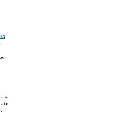
a
4.0
 o
ção
mato)
criar
m,