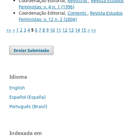
Coordenação Editorial,
Registros
,
Revista Estudos
Feministas: v. 4 n. 1 (1996)
Coordenação Editorial,
Contents
,
Revista Estudos
Feministas: v. 12 n. 2 (2004)
<<
<
1
2
3
4
5
6
7
8
9
10
11
12
13
14
15
>
>>
Enviar Submissão
Idioma
English
Español (España)
Português (Brasil)
Indexada em