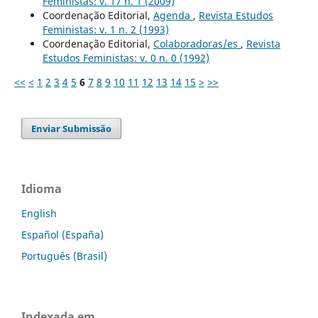
Feministas: v. 17 n. 1 (2009)
Coordenação Editorial,
Agenda
,
Revista Estudos
Feministas: v. 1 n. 2 (1993)
Coordenação Editorial,
Colaboradoras/es
,
Revista
Estudos Feministas: v. 0 n. 0 (1992)
<<
<
1
2
3
4
5
6
7
8
9
10
11
12
13
14
15
>
>>
Enviar Submissão
Idioma
English
Español (España)
Português (Brasil)
Indexada em