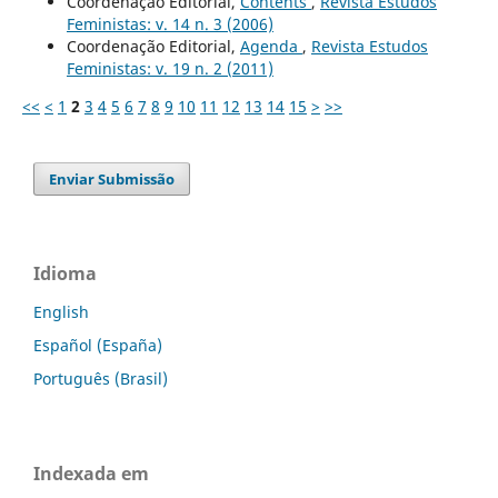
Coordenação Editorial,
Contents
,
Revista Estudos
Feministas: v. 14 n. 3 (2006)
Coordenação Editorial,
Agenda
,
Revista Estudos
Feministas: v. 19 n. 2 (2011)
<<
<
1
2
3
4
5
6
7
8
9
10
11
12
13
14
15
>
>>
Enviar Submissão
Idioma
English
Español (España)
Português (Brasil)
Indexada em