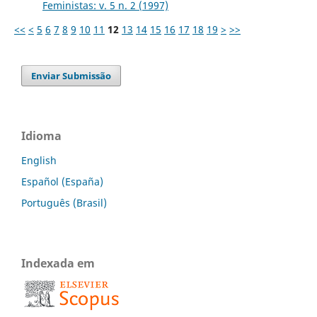
Feministas: v. 5 n. 2 (1997)
<<
<
5
6
7
8
9
10
11
12
13
14
15
16
17
18
19
>
>>
Enviar Submissão
Idioma
English
Español (España)
Português (Brasil)
Indexada em