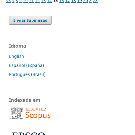
<<
<
8
9
10
11
12
13
14
15
16
17
18
19
20
>
>>
Enviar Submissão
Idioma
English
Español (España)
Português (Brasil)
Indexada em